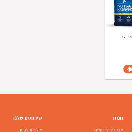
הוספה
למועדפים
ס כלב
מחיר
נוכחי
וא:
₪219.00
סל
חנות
שירותים שלנו
אביזרים לחתולים
אילוף וכלבנות