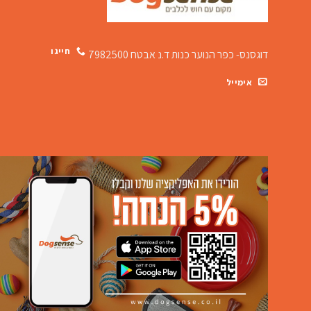
חייגו
דוגסנס- כפר הנוער כנות
ד.נ אבטח 7982500
אימייל