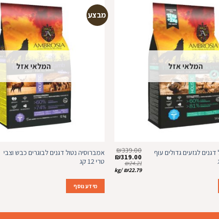
מבצע
הוספה
למועדפים
המלאי אזל
המלאי אזל
₪
339.00
דגנים לגזעים גדולים עוף
אמברוסיה נטול דגנים לבוגרים כבש וצבי
המחיר
המחיר
₪
319.00
טרי 12 קג
המקורי
הנוכחי
₪
24.21
היה:
הוא:
kg
/
₪
22.79
₪319.00.
₪339.00.
מידע נוסף