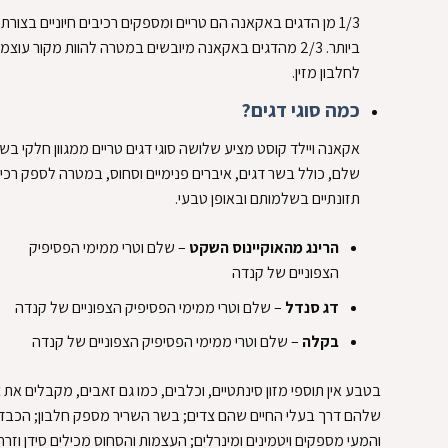
1/3 מן הדגים באקאנה הם טריים ומספקים רכיבים חיוניים בצורת
ביותר. 2/3 מהדגים באקאנה מיובשים במטרה להוות מקור עוצמ
לחלבון מזין.
כמה סוגי דגים?
אקאנה ויילד קוסט מציע שלושה סוגי דגים טריים ממגוון חלקי ב
שלם, כולל בשר דגים, איברים פנימיים וסחוס, במטרה לספק רכי
תזונתיים בשלמותם ובאופן טבעי.
הרינג מהאוקיינוס השקט
– שלם וטרי ממימי הפסיפיק
הצפוניים של קנדה
דג סנדל
– שלם וטרי ממימי הפסיפיק הצפוניים של קנדה
בקלה
– שלם וטרי ממימי הפסיפיק הצפוניים של קנדה
בטבע אין תוספי מזון סינתטיים, וכלבים, כמו גם זאבים, מקבלים את 
שלהם דרך בעלי החיים שהם צדים; בשר השריר מספק חלבון; הכבד,
והמעי מספקים ויטמינים ומינרלים; העצמות והסחוס מכילים סידן וזרחן