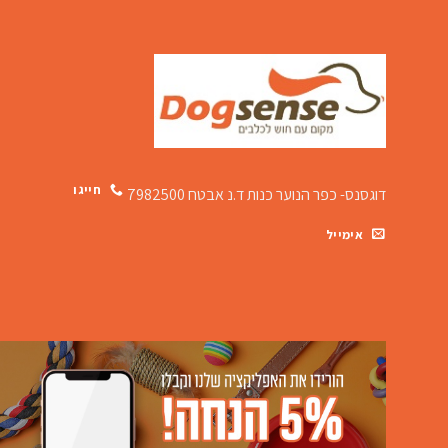
חייגו
דוגסנס- כפר הנוער כנות
ד.נ אבטח 7982500
אימייל