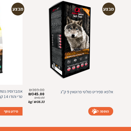
מבצע
מבצע
הוספה
למועדפים
₪
369.00
אמברוסיה נטול 
אלפא ספיריט מולטי פרוטאין 9 ק”ג
המחיר
המחיר
₪
345.00
טרי והודו 14 קג
המקורי
הנוכחי
₪
41.00
היה:
הוא:
kg
/
₪
38.33
₪345.00.
₪369.00.
הוספה לסל
מידע נוסף