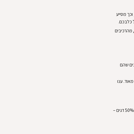
וכך מסייע
 כלבכם.
רי הפרסים שלנו, מהרכיבים
נים שהם
אוד. ענו
מזון אקאנה ויילד קוסט אינו מכיל תמציות חלבון מן הצומח ומכיל 50% דגים –