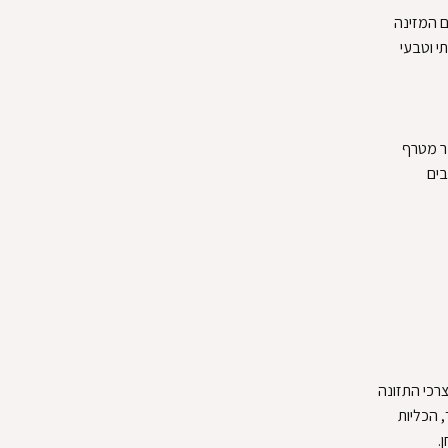
ם המזינה
תי וטבעי
שר מטרף
בים
צרכי התזונה
 הכליות
.