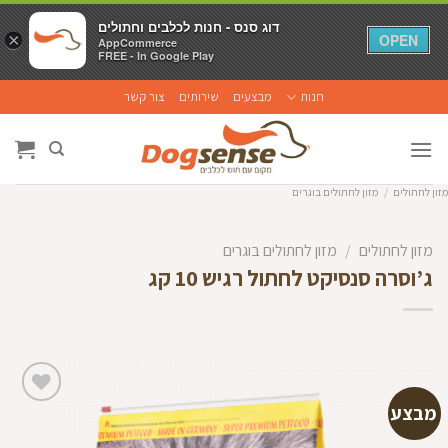
דוג סנס - חנות לכלבים וחתולים
דוג סנס - חנות לכלבים וחתולים
×
×
OPEN
OPEN
AppCommerce
AppCommerce
FREE - In Google Play
FREE - In Google Play
Ski
חנות
מבצעים
שירותים
צור קשר
t
conten
מזון לחתולים
/
מזון לחתולים בוגרים
מזון לחתולים
/
מזון לחתולים בוגרים
ג’וסרה סנסיקט לחתול רגיש 10 קג
מבצע