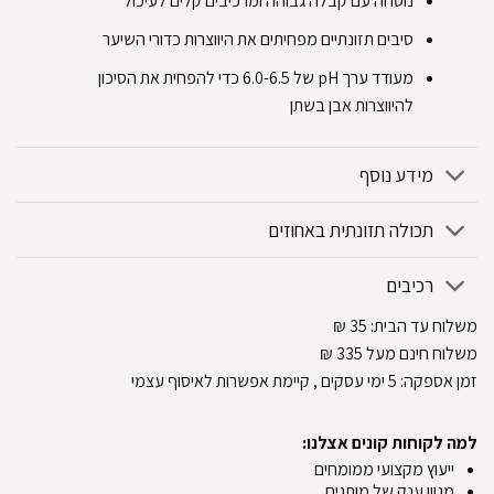
‏נוסחה עם קבלה גבוהה ומרכיבים קלים לעיכול‏
‏סיבים תזונתיים מפחיתים את היווצרות כדורי השיער‏
‏מעודד ערך pH של 6.0-6.5 כדי להפחית את הסיכון
להיווצרות אבן בשתן‏
מידע נוסף
תכולה תזונתית באחוזים
רכיבים
משלוח עד הבית:
35
₪
משלוח חינם מעל 335
₪
זמן אספקה:
5
ימי עסקים
, קיימת אפשרות לאיסוף עצמי
למה לקוחות קונים אצלנו:
ייעוץ מקצועי ממומחים
מגוון ענק של מותגים