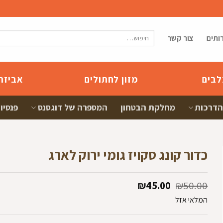
חיפוש
ותים
צור קשר
עבור:
לבים
מזון לחתולים
אביזר
הדרכות
מחלקת הבטחון
המספרה של דוגסנס
פנסיון
כדור קונג סקויז גומי ירוק לארג
המחיר
המחיר
₪
45.00
₪
50.00
המקורי
הנוכחי
המלאי אזל
היה:
הוא:
₪45.00.
₪50.00.
ם