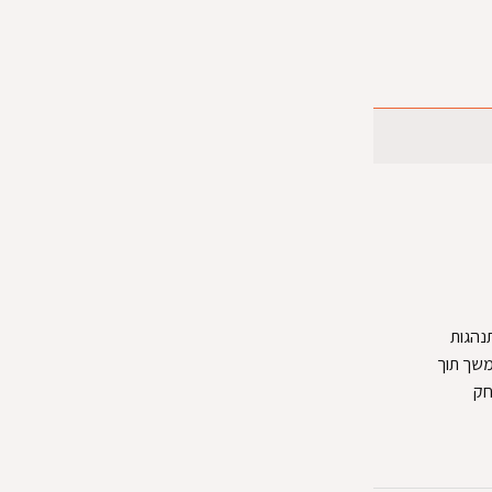
תנהגות
משך תוך
חק