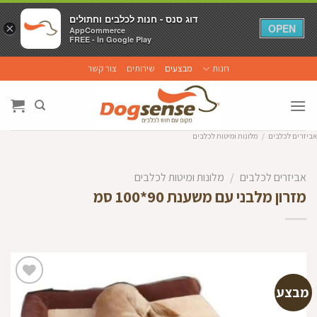
דוג סנס - חנות לכלבים וחתולים
דוג סנס - חנות לכלבים וחתולים
×
×
OPEN
OPEN
AppCommerce
AppCommerce
FREE - In Google Play
FREE - In Google Play
Ski
חנות
מבצעים
שירותים
צור קשר
t
conten
אביזרים לכלבים
/
מלונות ומיטות לכלבים
אביזרים לכלבים
/
מלונות ומיטות לכלבים
מזרון מלבני עם משענת 90*100 סמ
מבצע