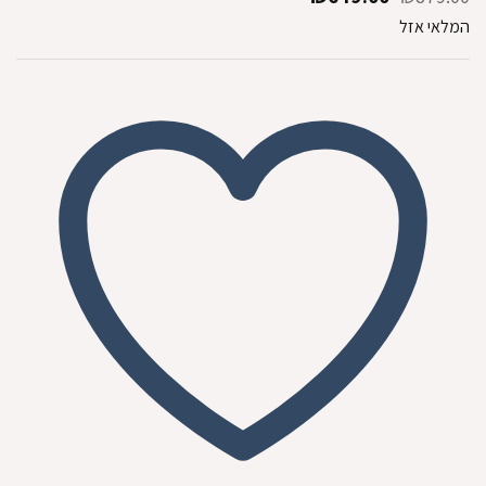
המקורי
הנוכחי
המלאי אזל
היה:
הוא:
₪649.00.
₪879.00.