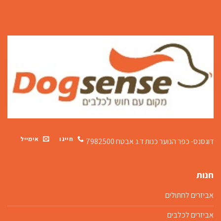
חייגו
אימייל
דוגסנס- כפר הנוער כנות
ד.נ אבטח 7982500
חנות
אביזרים לחתולים
אביזרים לכלבים