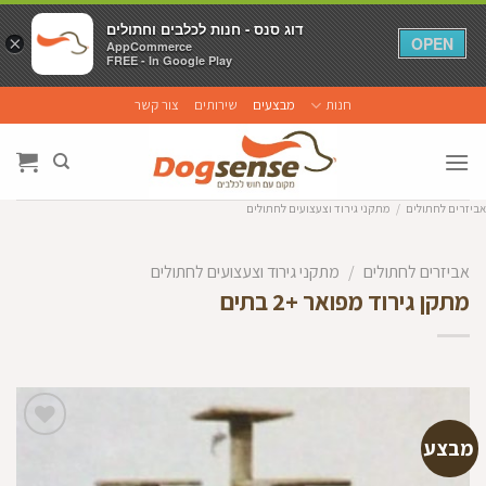
דוג סנס - חנות לכלבים וחתולים
דוג סנס - חנות לכלבים וחתולים
×
×
OPEN
OPEN
AppCommerce
AppCommerce
FREE - In Google Play
FREE - In Google Play
Ski
חנות
מבצעים
שירותים
צור קשר
t
conten
אביזרים לחתולים
/
מתקני גירוד וצעצועים לחתולים
אביזרים לחתולים
/
מתקני גירוד וצעצועים לחתולים
מתקן גירוד מפואר +2 בתים
מבצע