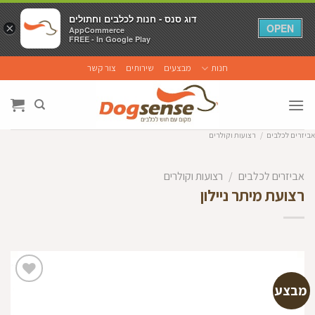
דוג סנס - חנות לכלבים וחתולים
דוג סנס - חנות לכלבים וחתולים
×
×
OPEN
OPEN
AppCommerce
AppCommerce
FREE - In Google Play
FREE - In Google Play
Ski
חנות
מבצעים
שירותים
צור קשר
t
conten
אביזרים לכלבים
/
רצועות וקולרים
אביזרים לכלבים
/
רצועות וקולרים
רצועת מיתר ניילון
מבצע