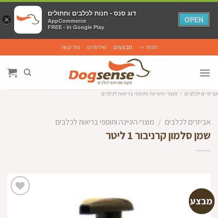
דוג סנס - חנות לכלבים וחתולים
דוג סנס - חנות לכלבים וחתולים
×
×
OPEN
OPEN
AppCommerce
AppCommerce
FREE - In Google Play
FREE - In Google Play
Ski
חנות
מבצעים
שירותים
צור קשר
t
conten
אביזרים לכלבים
/
מוצרי היגיינה ותוספי בריאות לכלבים
אביזרים לכלבים
/
מוצרי היגיינה ותוספי בריאות לכלבים
שמן סלמון קרניבור 1 ליטר
מבצע