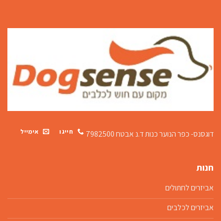
חייגו
אימייל
דוגסנס- כפר הנוער כנות
ד.נ אבטח 7982500
חנות
אביזרים לחתולים
אביזרים לכלבים