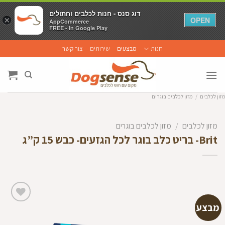
דוג סנס - חנות לכלבים וחתולים
דוג סנס - חנות לכלבים וחתולים
×
×
OPEN
OPEN
AppCommerce
AppCommerce
FREE - In Google Play
FREE - In Google Play
Ski
חנות
מבצעים
שירותים
צור קשר
t
conten
מזון לכלבים
/
מזון לכלבים בוגרים
מזון לכלבים
/
מזון לכלבים בוגרים
Brit- בריט כלב בוגר לכל הגזעים- כבש 15 ק”ג
מבצע