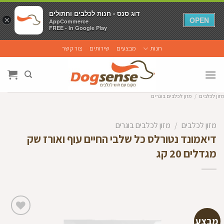
דוג סנס - חנות לכלבים וחתולים
דוג סנס - חנות לכלבים וחתולים
×
×
OPEN
OPEN
AppCommerce
AppCommerce
FREE - In Google Play
FREE - In Google Play
Ski
חנות
מבצעים
שירותים
צור קשר
t
conten
מזון לכלבים
/
מזון לכלבים בוגרים
מזון לכלבים
/
מזון לכלבים בוגרים
דיאמונד נטורלס כל שלבי החיים עוף ואורז שק
מגדלים 20 קג
מבצע