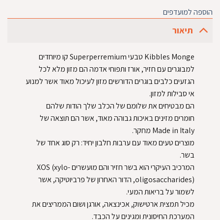
הוספה למועדפים
תיאור
Kibbles Monge טבעי Superperremium קו מיוחדים
למבוגרים עם חזיר, אורז ותפוחי אדמה הם מזון מלא לכל
הגזעים כלבים בוגרים הדורשים מזון לעיכול מאוד אשר למנוע
אי סבילות למזון.
הם מבטיחים את שלומם של הכלב שלך הודות שלהם
חומרים מזינים באיכות גבוהה מאוד, אשר הם תוצאה של
Made in Italy מחקר.
מוצרים טעים מאוד עם ערבות חלבון יחיד: רק סוג אחד של
בשר.
המרכיב העיקרי הוא בשר חזיר והם מועשרים XOS (xylo-
oligosaccharides), הדור האחרון של פרביוטיקה, אשר
לשמור על בריאות המעי.
מכיל תמצית ארטישוק, אכינצאה, אורגן ושום הממריצים את
המערכת החיסונית ומגינים על הכבד.