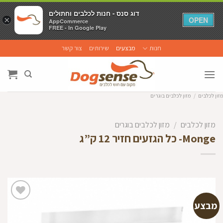
דוג סנס - חנות לכלבים וחתולים
דוג סנס - חנות לכלבים וחתולים
×
×
OPEN
OPEN
AppCommerce
AppCommerce
FREE - In Google Play
FREE - In Google Play
Ski
חנות
מבצעים
שירותים
צור קשר
t
conten
מזון לכלבים
/
מזון לכלבים בוגרים
מזון לכלבים
/
מזון לכלבים בוגרים
Monge- כל הגזעים חזיר 12 ק”ג
מבצע