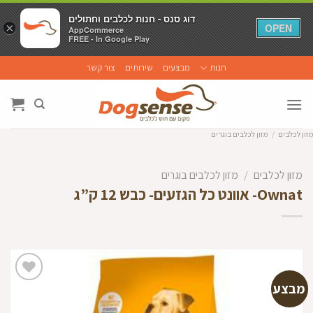
דוג סנס - חנות לכלבים וחתולים
דוג סנס - חנות לכלבים וחתולים
×
×
OPEN
OPEN
AppCommerce
AppCommerce
FREE - In Google Play
FREE - In Google Play
Ski
חנות
מבצעים
שירותים
צור קשר
t
conten
מזון לכלבים
/
מזון לכלבים בוגרים
מזון לכלבים
/
מזון לכלבים בוגרים
Ownat- אוונט כל הגזעים- כבש 12 ק”ג
מבצע