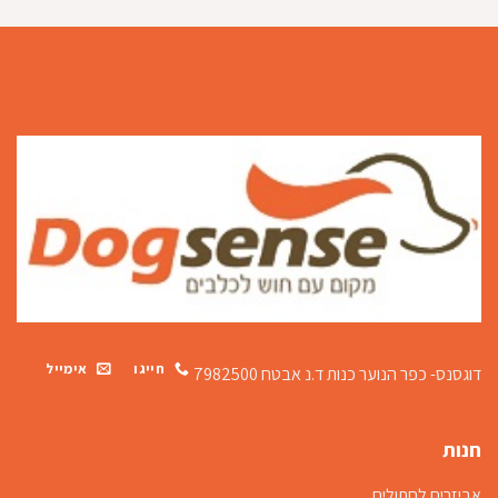
חייגו
אימייל
דוגסנס- כפר הנוער כנות
ד.נ אבטח 7982500
חנות
אביזרים לחתולים