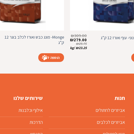
₪
309.00
Monge- מונג כבש ואורז לכלב בוגר 12
המחיר
המחיר
₪
279.00
ק”ג
המקורי
הנוכחי
₪
25.75
היה:
הוא:
kg
/
₪
23.25
₪279.00.
₪309.00.
הוספה לסל
חנות
שירותים שלנו
אביזרים לחתולים
אילוף וכלבנות
אביזרים לכלבים
הדרכות