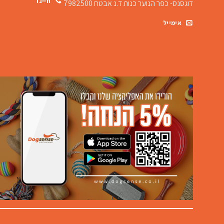
חייגו
דוגסנס- כפר הנוער כנות
ד.נ אבטח 7982500
אימייל