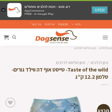
דוג סנס - חנות לכלבים וחתולים
דוג סנס - חנות לכלבים וחתולים
×
×
OPEN
OPEN
AppCommerce
AppCommerce
FREE - In Google Play
FREE - In Google Play
Ski
חנות
מבצעים
שירותים
צור קשר
t
conten
מזון לכלבים
/
מזון הוליסטי לכלבים
מזון לכלבים
/
מזון הוליסטי לכלבים
Taste of the wild- טייסט אוף דה ווילד גורים-
סלמון 12.2 ק”ג
מבצע