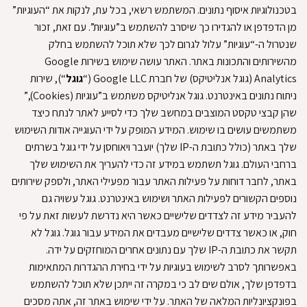
בטכנולוגיות איסוף נתונים
.
המשתמש רשאי, בכל עת, לנקות את “העוגיות”
מן הדפדפן או להגדירו כך שיסרב להשתמש ב”עוגיות”
.
עם זאת, זכור
שנטרול ה-“עוגיות” עלול לגרום לכך שלא תוכל להשתמש בחלק
מהשירותים והתכונות באתר
.
האתר עושה שימוש בשירות Google
Analytics (גוגל אנליטיקס) של חברת Google LLC (“
גוגל
“), שירות
ניתוח נתונים באינטרנט
.
גוגל אנליטיקס משתמש ב”עוגיות (Cookies),”
שהן קבצי טקסט המוצבים במחשב שלך כדי לסייע לאתר לנתח כיצד
משתמשים עושים בו שימוש
.
המידע המופק על ידי העוגייה אודות השימוש
שלך באתר (כולל כתובת ה-IP שלך) יועבר ויאוחסן על ידי גוגל בשרתים
ברחבי העולם
.
גוגל תשתמש במידע זה כדי להעריך את השימוש שלך
באתר, לחבר דוחות על פעילות האתר עבור מפעילי האתר, ולספק שירותים
נוספים הקשורים לפעילות האתר ושימוש באינטרנט
.
גוגל עשויה גם
להעביר מידע זה לצדדים שלישיים כאשר היא נדרשת לעשות זאת על פי
חוק, או כאשר צדדים שלישיים מעבדים את המידע עבור גוגל
.
גוגל לא
תקשר את כתובת ה-IP שלך עם נתונים אחרים המוחזקים על ידה
.
באפשרותך לסרב לשימוש בעוגיות על ידי בחירת ההגדרות המתאימות
בדפדפן שלך, אולם שים לב כי במקרה זה ייתכן שלא תוכל להשתמש
בפונקציונליות המלאה של האתר
.
על ידי שימוש באתר זה, אתה מסכים