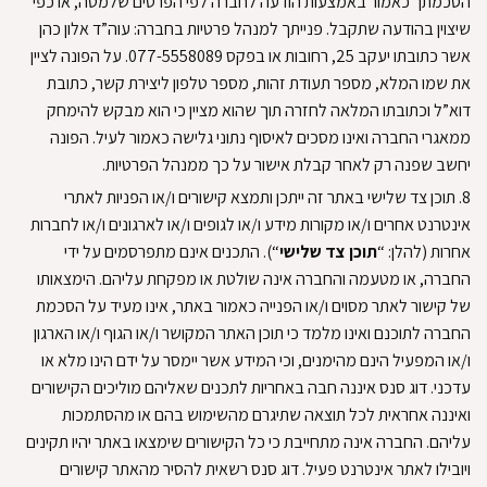
הסכמתך כאמור באמצעות הודעה לחברה לפי הפרטים שלמטה, או כפי
שיצוין בהודעה שתקבל
.
פנייתך למנהל פרטיות בחברה: עוה”ד אלון כהן
אשר כתובתו יעקב 25, רחובות או בפקס 077-5558089
.
על הפונה לציין
את שמו המלא, מספר תעודת זהות, מספר טלפון ליצירת קשר, כתובת
דוא”ל וכתובתו המלאה לחזרה תוך שהוא מציין כי הוא מבקש להימחק
ממאגרי החברה ואינו מסכים לאיסוף נתוני גלישה כאמור לעיל
.
הפונה
יחשב שפנה רק לאחר קבלת אישור על כך ממנהל הפרטיות
.
8.
תוכן צד שלישי
באתר זה ייתכן ותמצא קישורים ו/או הפניות לאתרי
אינטרנט אחרים ו/או מקורות מידע ו/או לגופים ו/או לארגונים ו/או לחברות
אחרות (להלן: “
תוכן צד שלישי
“)
.
התכנים אינם מתפרסמים על ידי
החברה, או מטעמה והחברה אינה שולטת או מפקחת עליהם
.
הימצאותו
של קישור לאתר מסוים ו/או הפנייה כאמור באתר, אינו מעיד על הסכמת
החברה לתוכנם ואינו מלמד כי תוכן האתר המקושר ו/או הגוף ו/או הארגון
ו/או המפעיל הינם מהימנים, וכי המידע אשר יימסר על ידם הינו מלא או
עדכני
.
דוג סנס איננה חבה באחריות לתכנים שאליהם מוליכים הקישורים
ואיננה אחראית לכל תוצאה שתיגרם מהשימוש בהם או מהסתמכות
עליהם
.
החברה אינה מתחייבת כי כל הקישורים שימצאו באתר יהיו תקינים
ויובילו לאתר אינטרנט פעיל
.
דוג סנס רשאית להסיר מהאתר קישורים