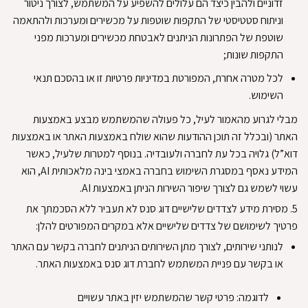
זדוניים ולהבין כיצד הם עלולים להשפיע על המשתמש, לצורך ניטור
וניתוח סטטיסטי של התקפות שוטפות על מכשירים ומערכות ולהתאמה
שוטפת של הפתרונות הניתנים לאבטחת מכשירים ומערכות מפני
התקפות שונות
;
לכל מטרה אחרת, המפורטת במדיניות פרטיות זו או בהסכם תנאי
השימוש
.
מבלי לגרוע מהאמור לעיל, כל פעולה שהמשתמש מבצע באמצעות
האתר (ובכלל זה תוכן ההודעות שהוא שולח באמצעות האתר או באמצעות
דוא”ל) גלויה בכל עת לחברה ולעובדיה
.
בנוסף למטרות שלעיל, כאשר
המידע נאסף במסגרת השימוש בחברה באמצי בינה מלאכותית AI, הוא
עשוי לשמש גם לצורך שיפור השירות הניתן באמצעות AI
.
5.
מסירת מידע לצדדים שלישיים
דוג סנס לא תעביר ללא הסכמתך את
פרטיך לשימושם של צדדים שלישיים אלא במקרים המפורטים להלן:
לנותני שירותים, לצורך מתן השירותים הניתנים לחברה בקשר עם האתר
או בקשר עם פניית המשתמש לחברת דוג סנס באמצעות האתר
.
לדוגמה: פרטי קשר שהמשתמש יזין באתר עשויים