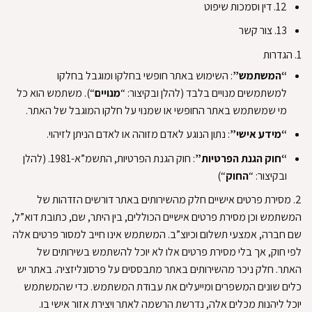
12. דין וסמכות שיפוט
13. צור קשר
1.
הגדרות
“המשתמש”
: השימוש באתר חופשי בחלקו ומוגבל בחלקו
למשתמשים מנויים בלבד (להלן ובקיצור: “
מנויים
“).
משתמש הוא כל
מי שמשתמש באתר החופשי או שמנוי על חלקו המוגבל של האתר
.
“מידע אישי”
: נתון הנוגע לאדם מזוהה או לאדם הניתן לזיהוי
.
“חוק הגנת הפרטיות”
: חוק הגנת הפרטיות, התשמ”א-1981. (להלן
ובקיצור: “
החוק
“)
2.
מסירת פרטים אישיים
חלק מהשירותים באתר דורשים הזדהות של
המשתמש וכן מסירת פרטים אישיים הכוללים, בין היתר, שם, כתובת דוא”ל,
שם חברה, אמצעי תשלום וכיוצ”ב
.
המשתמש אינו חייב למסור פרטים אלה
לפי חוק, אך בלי מסירת פרטים אלו לא יוכל להשתמש בשירותים של
האתר
.
חלק ניכר מהשירותים באתר מתבססים על פרסונליזציה
.
באתר יש
כלים שונים המשפרים ומייעלים את עבודת המשתמש
.
כדי שהמשתמש
יוכל ליהנות מכלים אלה, נדרשת הרשמה לאתר ויצירת אזור אישי בו
.