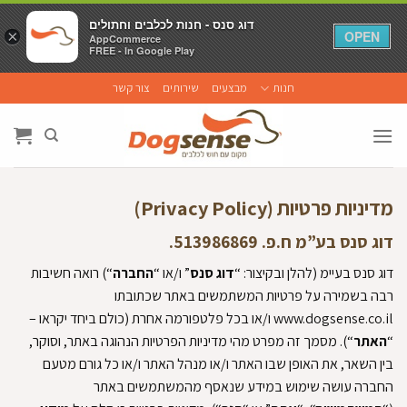
דוג סנס - חנות לכלבים וחתולים
דוג סנס - חנות לכלבים וחתולים
×
×
OPEN
OPEN
AppCommerce
AppCommerce
FREE - In Google Play
FREE - In Google Play
Ski
חנות
מבצעים
שירותים
צור קשר
t
conten
מדיניות פרטיות (Privacy Policy)
דוג סנס בע”מ ח.פ. 513986869
.
דוג סנס בעיימ (להלן ובקיצור: “
דוג סנס
” ו/או “
החברה
“) רואה חשיבות
רבה בשמירה על פרטיות המשתמשים באתר שכתובתו
www.dogsense.co.il ו/או בכל פלטפורמה אחרת (כולם ביחד יקראו –
“
האתר
“)
.
מסמך זה מפרט מהי מדיניות הפרטיות הנהוגה באתר, וסוקר,
בין השאר, את האופן שבו האתר ו/או מנהל האתר ו/או כל גורם מטעם
החברה עושה שימוש במידע שנאסף מהמשתמשים באתר