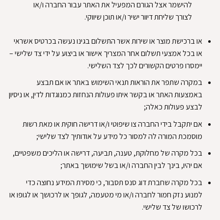
להישמר אצל הגורם המפעיל את האתר עבור החברה ו/או
לצורך שליחת דיוור ישיר ו/או תוכן שיווקי
.
או ברכישת מוצר או שירות אשר התשלום בגינו נעשה בכרטיס אשראי
או בכל אמצעי תשלום אחר המצריך אישור או ביצוע על ידי צד שלישי –
יימסרו פרטים הקשורים לכך לצד השלישי
.
במקרה שתפר את הוראות תנאי השימוש באתר או אם תבצע
באמצעות האתר או בקשר איתו פעולות הנחזות כמנוגדות לדין, או ניסיון
לבצע פעולות כאלה
;
אם יתקבל בידי החברה צו שיפוטי ו/או דרישה חוקית או מאת רשות
מוסמכת המורה לה למסור כל מידע על אודותיך לצד שלישי
;
בכל מקרה של מחלוקת, טענה, תביעה, דרישה או הליכים משפטיים,
אם יהיו, בינך לבין החברה ו/או בשל שימושך באתר
;
בכל מקרה שחברת דוג סנס תסבור, כי מסירת המידע נחוצה כדי
למנוע נזק חמור לחברה ו/או מי מטעמה, לגופך או לרכושך או לגופו או
לרכושו של צד שלישי
.