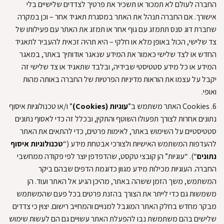
החברה לעולם לא תמכור או תשכיר את פרטיך לצדדים שלישיים בלי
אישורך
.
אם החברה תנהל את האתר במסגרת תאגיד אחר – וכן במקרה
שחברת דוג סנס תתמזג עם גוף אחר או תמזג את האתר עם פעילותו של
צד שלישי, הכול באופן מלא או חלקי – היא תהיה זכאית להעביר לתאגיד
החדש או לצד שלישי כאמור את המידע שנאגר אודותיך באתר, במאגר
המידע או כל מידע סטטיסטי שבידיה, ובלבד שתאגיד או צד שלישי זה
יקבל על עצמו את הוראות מדיניות הפרטיות של החברה באותה מהות
ואופי
.
6.
Cookies
האתר משתמש ב”
עוגיות (Cookies)
” ו/או טכנולוגיות איסוף
נתונים אחרות לצורך תפעולו השוטף והתקין, ובכלל זה כדי לאסוף נתונים
סטטיסטיים על השימוש באתר, לאימות פרטים, כדי להתאים את האתר
להעדפות המשתמש האישיות ולצורכי אבטחת מידע (“
טכנולוגיות איסוף
נתונים
“)
.
“עוגיות” הן קובצי טקסט, שהדפדפן יוצר לפי פקודה ממחשבי
החברה
.
העוגיות מכילות מידע מגוון כדוגמת הדפים שבהם ביקר
המשתמש, משך הזמן ששהה באתר, מהיכן הגיע אל האתר ועוד
.
הן
משמשות גם כדי לייתר את הצורך בהזנת פרטים בכל פעם שהמשתמש
מבקר מחדש בחלק האתר המוגבל למנויים והמחייב רישום
.
יצוין כי צדדים
שלישים בהם משתמשת נבו להפעלת האתר עשויים גם הם לעשות שימוש