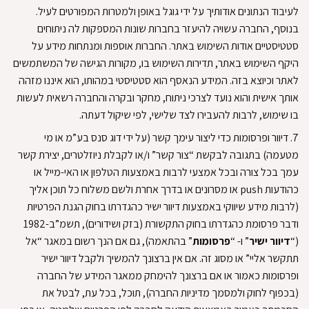
לעיבוד הנתונים אודותיך על ידי גוגל באופן ולמטרות המפורטים לעיל
.
בנוסף, החברה עשויה להיעזר בחברות שונות המספקות לה ניתוחים
סטטיסטיים אודות השימוש באתר
.
החברות אוספות ומנתחות מידע על
היקף השימוש באתר, תדירות השימוש בו, מקורות הגישה של המשתמשים
לאתר וכיוצא בזה
.
המידע הנאסף הוא סטטיסטי במהותו, הוא איננו מזהה
אותך אישית והוא נועד לצרכי ניתוח, מחקר ובקרה והחברה רשאית לעשות
בו שימוש, לרבות להעבירו לצד שלישי, לפי שיקול דעתה
.
7.
דיוור ופרסומות
כדי ליצור עימך קשר (על ידי דוג סנס בע”מ או מי
מטעמה) בתגובה לבקשת “צור קשר” ו/או לקבלת ניוזלטרים, יצירת קשר
עמך בכל צורה ובכל אמצעי לרבות באמצעות הטלפון או האי-מייל או
כהודעות push או מסרונים או בדרך אחרת ולשם משלוח כל תוכן אליך
(לרבות מידע שיווקי באמצעות דיוור ישיר כהגדרתו בחוק הגנת הפרטיות
ודבר פרסומת כהגדרתו בחוק התקשורת (בזק ושידורים), תשמ”ב-1982
(“
דיוור ישיר
” ו- “
פרסומות
” בהתאמה), גם אם הנך רשום במאגר “אל
תתקשר אליי” או מסוג זה
.
אם אין ברצונך להמשיך ולקבל דיוור ישיר
ופרסומות כאמור או אם ברצונך להימחק ממאגר המידע של החברה
(בכפוף לחוק ולמסמך מדיניות החברה), תוכל, בכל עת, לבטל את