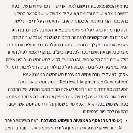
ביוזמת המשתמש, בעת רישום לאתר או לשירות מהשירותים שלו, בעת
רכישת מוצר או שירות וכדומה ו/או על ידי צד שלישי שמסר את המידע
בהסכמה
.
הנך נותן את הסכמתך להעברה האמורה על ידי צד שלישי
.
חלק מן המידע נאסף על המשתמשים באתר המוגבל למנויים
.
בין היתר,
נשמרים נתונים הקשורים להזמנות קודמות שנשלחו או כל שירות קודם
שסופק או לא סופק לך
.
לדוגמה, הזמנת מזון לכלבים / חתולים או הזמנת
מוצרים נלווים או תיאום הגעה לכלבייה וכיוצ”ב
.
בנוסף לאמור לעיל, האתר
כולל שירות בינה מלאכותית (AI) המיועד לסייע למשתמשים
.
AI הינו שירות
הניתן באמצעות כלי בינה המבוסס על טכנולוגיית בינה המלאכותית (מודל
שפה) ולא על ידי גורם אנושי
.
המערכת משתמשת במנגנון RAG
(Retrieval-Augmented Generation): המשתמש שואל שאלה,
המערכת מאחזרת מידע רלוונטי לשאלה מתוך מאגר המידע של החברה
ומזינה אותו למודל שפה (צד שלישי) המפיק את התשובה עבור המשתמש
.
בעת השימוש בכלי ה-AI, ייאסף מידע שמוזן על ידי המשתמש אשר יעובד
בהתאם למדיניות פרטיות זו
.
(א)
מידע הנאסף באמצעות השימוש במערכת
.
בעת השימוש באתר
AI, ייתכן וייאסף מידע אישי שמוזן על ידי המשתמש אשר יעובד בהתאם