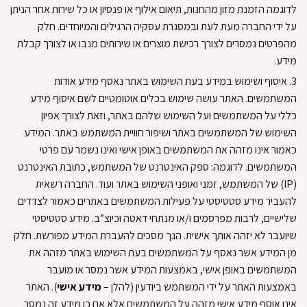
לדוגמה הזמנת מזון מהחנות, תיאום אילוף או פנסיון או כל שירות אחר הניתן
על ידי החברה מעת לעת ובמסגרת עסקיה הרגילים והמיוחדים
.
חלק
מהפרטים נמסרים לצורך רכישת מוצרים או שירותים מנבו או לצורך קבלת
מידע
.
3.
איסוף ושימוש במידע
בעת השימוש באתר נאסף מידע אודות
המשתמשים
.
האתר עושה שימוש בכלים אוטומטיים לשם איסוף מידע
כללי על המשתמשים ועל השימוש שלהם באתר, וזאת לצורך אפיון
השימוש של המשתמשים באתר ושיפור חוויית המשתמש באתר
.
המידע
כאמור אינו מזהה את המשתמשים באופן אישי ואינו נשמר עם פרטי
המשתמשים
.
לדוגמה: ספק האינטרנט של המשתמש, כתובת האינטרנט
(IP) של המשתמש, זמני ואופני השימוש באתר ועוד
.
החברה רשאית
להעביר מידע סטטיסטי על פעילות המשתמשים באתרים כאמור לצדדים
שלישיים, לרבות מפרסמים ו/או מנתחי דאטה וכיוצ”ב
.
מידע סטטיסטי
שיועבר לא יזהה אותך אישית
.
הנך מסכים להעברת המידע מפורשת
.
חלק
מן המידע אשר נאסף על המשתמשים בעת השימוש באתר מזהה את
המשתמשים באופן אישי, באמצעות המידע אשר נמסר או מועבר
באמצעות האתר על ידי המשתמש ביודעין (להלן –
מידע אישי
)
.
האתר
אינו אוסף מידע אישי מזהה על המשתמשים אלא אם כן מידע זה נמסר