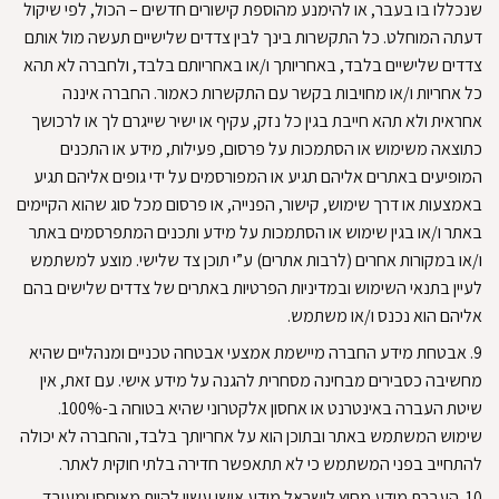
שנכללו בו בעבר, או להימנע מהוספת קישורים חדשים – הכול, לפי שיקול
דעתה המוחלט
.
כל התקשרות בינך לבין צדדים שלישיים תעשה מול אותם
צדדים שלישיים בלבד, באחריותך ו/או באחריותם בלבד, ולחברה לא תהא
כל אחריות ו/או מחויבות בקשר עם התקשרות כאמור
.
החברה איננה
אחראית ולא תהא חייבת בגין כל נזק, עקיף או ישיר שייגרם לך או לרכושך
כתוצאה משימוש או הסתמכות על פרסום, פעילות, מידע או התכנים
המופיעים באתרים אליהם תגיע או המפורסמים על ידי גופים אליהם תגיע
באמצעות או דרך שימוש, קישור, הפנייה, או פרסום מכל סוג שהוא הקיימים
באתר ו/או בגין שימוש או הסתמכות על מידע ותכנים המתפרסמים באתר
ו/או במקורות אחרים (לרבות אתרים) ע”י תוכן צד שלישי
.
מוצע למשתמש
לעיין בתנאי השימוש ובמדיניות הפרטיות באתרים של צדדים שלישים בהם
אליהם הוא נכנס ו/או משתמש
.
9.
אבטחת מידע
החברה מיישמת אמצעי אבטחה טכניים ומנהליים שהיא
מחשיבה כסבירים מבחינה מסחרית להגנה על מידע אישי
.
עם זאת, אין
שיטת העברה באינטרנט או אחסון אלקטרוני שהיא בטוחה ב-100%
.
שימוש המשתמש באתר ובתוכן הוא על אחריותך בלבד, והחברה לא יכולה
להתחייב בפני המשתמש כי לא תתאפשר חדירה בלתי חוקית לאתר
.
10.
העברת מידע מחוץ לישראל
מידע אישי עשוי להיות מאוחסן ומעובד