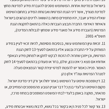
בישראל ובמדינות אחרות
.
המשתמש מסכים להעברת מידע למדינות מחוץ
למדינת מגוריך, אשר דיני הגנת הפרטיות ואבטחת המידע בתחום השיפוט
שאליו המידע יועבר, יהיו מחמירים פחות בהשוואה לדינים הנהוגים בישראל
והאיחוד האירופי
.
החברה תבצע העברות כאלה בהתאם לתקנות הגנת
הפרטיות (העברת מידע אל מאגרי מידע שמחוץ לגבולות המדינה),
תשס”א-2001
.
11.
זכויות עיון
המשתמש עשוי, בנסיבות מסוימות, להיות זכאי לעיין במידע
המוחזק על ידי החברה ובנוגע אליו בהתאם לסעיף 13 לחוק הגנת
הפרטיות, וכן ייתכן שתהיה לו הזכות לבקש לתקן או למחוק מידע הנאסף
אודותיו אם מצא כי אינו נכון, שלם, ברור או מעודכן בהתאם לסעיף 14 לחוק
האמור
.
פנייה כאמור יש להפנות לפרטי יצירת קשר הנמצאים מעלה
למנהל הפרטיות עוה”ד אלון כהן
.
12.
דין וסמכות שיפוט
על השימוש באתר יחולו אך ורק דיני מדינת ישראל
.
מקום השיפוט הבלעדי בגין כל דבר ועניין הנובע מהמסמכים המחייבים, או
מהאתר, מוקנה באופן בלעדי לבתי המשפט המוסמכים במחוז מרכז,
ישראל
.
13.
צור קשר
לכל פניה ו/או בקשר בכל נושא, לרבות נושאי אבטחת מידע,