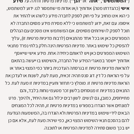
(“
המשתמשים
“, “
אתה
” או “
הנך
“)
.
מדיניות פרטיות זו חלה על
מידע
אישי
(כהגדרתו מטה) אודותיך ו/או אודות מי שתמסור לנו
.
ידוע למשתמש,
כי הוא אינו מחויב על פי חוק לספק לחברה מידע כלשהו או להתיר את
איסופו
.
עם זאת, ידוע למשתמש כי ללא מסירת מידע מסוים החברה לא
תוכל לספק לו שירותים מסוימים
.
אם המשתמש אינו מסכים עם הנהלים
המפורטים כאן או בכל אחד מהתנאים (לרבות מדיניות פרטיות זו), עליך
להפסיק כל שימוש באתר
.
מדיניות הפרטיות הינה חלק בלתי נפרד מתנאי
השימוש המפורטים כאן ויש לראותם כיחידה אחת
.
מידע אישי שייאסף
אודותיך יישמר במאגרי המידע של החברה, והשימוש בו ייעשה בהתאם
להוראות מדיניות פרטיות זו בגרסתה העדכנית ביותר כפי המצוי באתר או
על פי הוראות כל דין
.
דוג סנס תהיה זכאית, מעת לעת, לשנות או לעדכן את
הוראות מדיניות פרטיות זו
.
מומלץ כי תחזור ותעיין במדיניות זו מעת לעת
.
כל
התנאים במדיניות זו מנוסחים בלשון זכר מטעמי נוחות בלבד, והם
מתייחסים, כמובן, גם לנשים
.
לשון רבים יכלול גם את היחיד, ולהיפך
.
פרט
למונחים אשר הוגדרו במפורש במדיניות פרטיות זו, תהיה לכל המונחים
הבאים לידי שימוש במדיניות הפרטיות ולא הוגדרו בה, המשמעות הנודעת
להם בהסכם תנאי השימוש המצוי כאן, כפי שיהיה מעת לעת, אלא אם כן
יש בכך משום סתירה למדיניות הפרטיות או לתוכנה
.