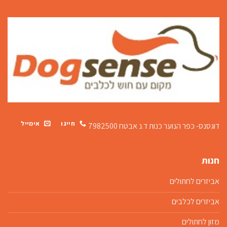
חייגו
אימייל
דוגסנס- כפר הנוער כנות
ד.נ אבטח 7982500
חנות
אביזרים לחתולים
אביזרים לכלבים
מזון לחתולים