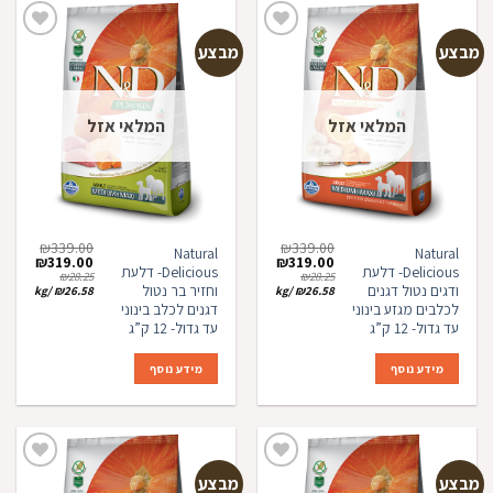
מבצע
מבצע
הוספה
הוספה
למועדפים
למועדפים
המלאי אזל
המלאי אזל
₪
339.00
₪
339.00
Natural
Natural
המחיר
המחיר
המחיר
המחיר
₪
319.00
₪
319.00
Delicious- דלעת
Delicious- דלעת
המקורי
הנוכחי
המקורי
הנוכחי
₪
28.25
₪
28.25
היה:
הוא:
היה:
הוא:
ודגים נטול דגנים
וחזיר בר נטול
kg
/
₪
26.58
kg
/
₪
26.58
19.00.
₪339.00.
₪319.00.
₪339.00.
לכלבים מגזע בינוני
דגנים לכלב בינוני
עד גדול- 12 ק”ג
עד גדול- 12 ק”ג
מידע נוסף
מידע נוסף
מבצע
מבצע