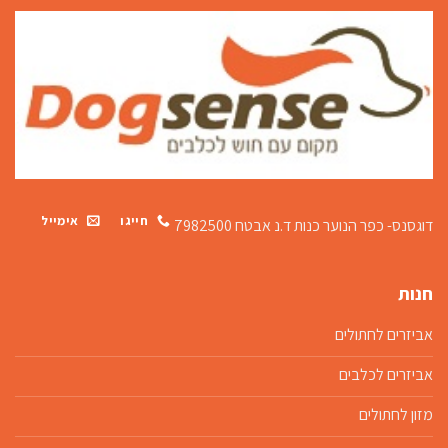
חייגו
אימייל
דוגסנס- כפר הנוער כנות
ד.נ אבטח 7982500
חנות
אביזרים לחתולים
אביזרים לכלבים
מזון לחתולים