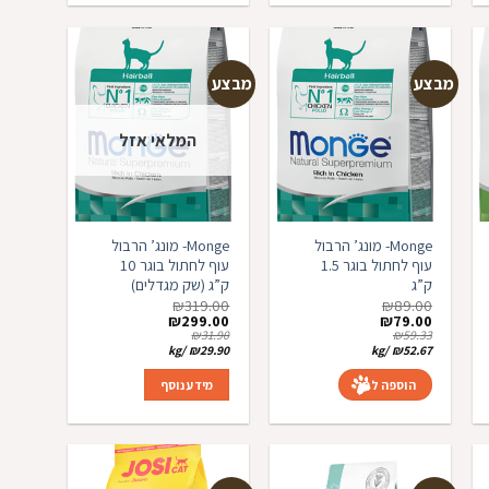
מבצע
מבצע
המלאי אזל
פה
הוספה
הוספה
פים
למועדפים
למועדפים
Monge- מונג’ הרבול
Monge- מונג’ הרבול
עוף לחתול בוגר 1.5
עוף לחתול בוגר 10
ק”ג
ק”ג (שק מגדלים)
₪
319.00
₪
89.00
המחיר
המחיר
המחיר
המחיר
₪
299.00
₪
79.00
המקורי
הנוכחי
המקורי
הנוכחי
₪
31.90
₪
59.33
היה:
הוא:
היה:
הוא:
kg
/
₪
29.90
kg
/
₪
52.67
₪299.00.
₪319.00.
₪79.00.
₪89.00.
הוספה לסל
מידע נוסף