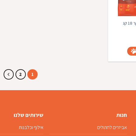
קג
מחיר
נוכחי
וא:
₪209.00
סל
2
1
חנות
שירותים שלנו
אביזרים לחתולים
אילוף וכלבנות