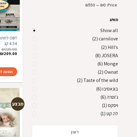
₪550
—
₪0
Price:
מותג
Show all
OBT לחת
(2)
carnilove
4.54 קג
(2)
Hill's
₪
225.00
המחיר
ה
₪
209.00
(8)
JOSERA
המקורי
ה
היה:
ה
(6)
Monge
.
₪225.00.
(2)
Ownat
הוספה ל
(2)
Taste of the wild
בונאסיבו
(6)
ג'וסרה
(6)
מבצע
ויסקס
(1)
לה קט
(1)
רענן