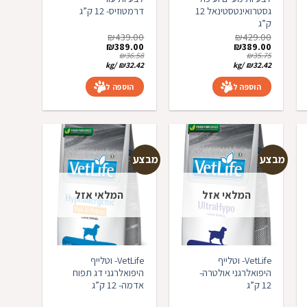
גסטרואינטסטינאל 12
דרמטוזיס- 12 ק”ג
ק”ג
₪
439.00
₪
429.00
המחיר
המחיר
המחיר
המחיר
₪
389.00
₪
389.00
המקורי
הנוכחי
המקורי
הנוכחי
₪
36.58
₪
35.75
היה:
הוא:
היה:
הוא:
kg
/
₪
32.42
kg
/
₪
32.42
₪389.00.
₪439.00.
₪389.00.
₪429.00.
הוספה לסל
הוספה לסל
מבצע
מבצע
המלאי אזל
המלאי אזל
פה
הוספה
הוספה
פים
למועדפים
למועדפים
VetLife- וטלייף
VetLife- וטלייף
היפואלרגני אולטרה-
היפואלרגני דג תפוח
12 ק”ג
אדמה- 12 ק”ג