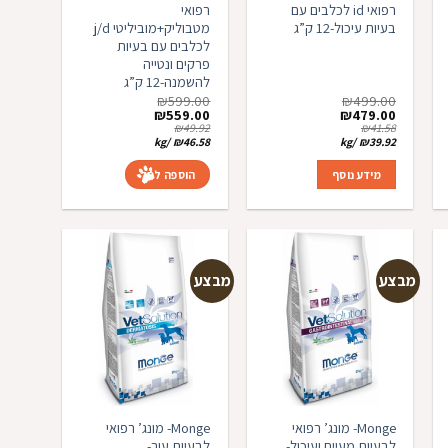
רפואי id לכלבים עם
רפואי
בעיות עיכול-12 ק”ג
מטבוליק+מוביליטי j/d
לכלבים עם בעיות
פרקים ונטייה
להשמנה-12 ק”ג
₪
599.00
₪
499.00
המחיר
המחיר
המחיר
המחיר
₪
559.00
₪
479.00
המקורי
הנוכחי
המקורי
הנוכחי
₪
49.92
₪
41.58
היה:
הוא:
היה:
הוא:
kg
/
₪
46.58
kg
/
₪
39.92
₪559.00.
₪599.00.
₪479.00.
₪499.00.
מידע נוסף
הוספה לסל
מבצע
מבצע
פה
הוספה
הוספה
פים
למועדפים
למועדפים
Monge- מונג’ רפואי
Monge- מונג’ רפואי
לבעיות מעיים ועיכול-
לבעיות עור-