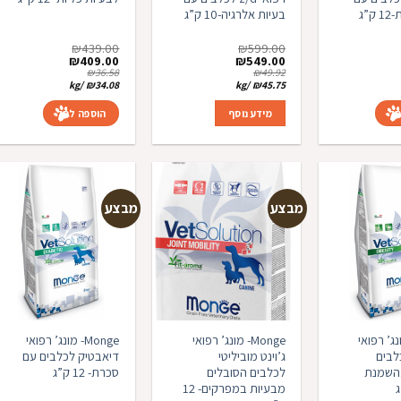
”ג
בעיות אלרגיה-10 ק”ג
₪
439.00
₪
599.00
מחיר
המחיר
המחיר
המחיר
המחיר
₪
409.00
₪
549.00
נוכחי
המקורי
הנוכחי
המקורי
הנוכחי
₪
36.58
₪
49.92
וא:
היה:
הוא:
היה:
הוא:
kg
/
₪
34.08
kg
/
₪
45.75
₪409.00.
₪439.00.
₪549.00.
₪599.00.
₪489.00
סל
מידע נוסף
הוספה לסל
מבצע
מבצע
הוספה
הוספה
הוס
למועדפים
למועדפים
למועד
- מונג’ רפואי
Monge- מונג’ רפואי
Monge- מונג’ רפואי
לבים
ג’וינט מוביליטי
דיאבטיק לכלבים עם
השמנת
לכלבים הסובלים
סכרת- 12 ק”ג
מבעיות במפרקים- 12