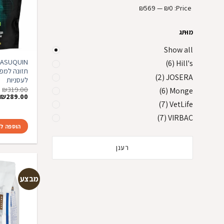
₪569
—
₪0
Price:
מותג
Show all
(6)
Hill's
(2)
JOSERA
לעסניות
₪
319.00
(6)
Monge
המחיר
ה
₪
289.00
המקורי
ה
(7)
VetLife
היה:
ה
.
₪319.00.
(7)
VIRBAC
הוספה ל
רענן
מבצע