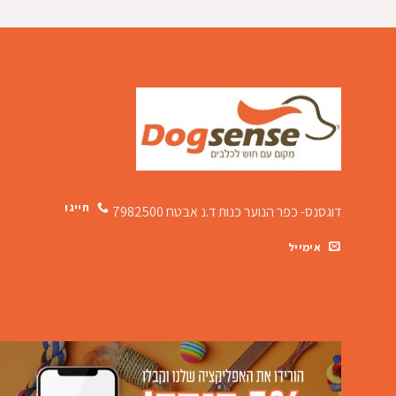
חייגו
דוגסנס- כפר הנוער כנות
ד.נ אבטח 7982500
אימייל