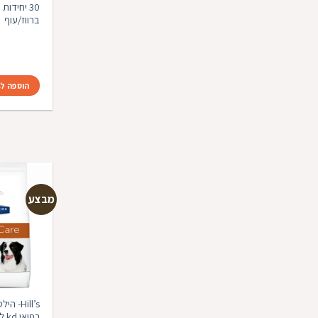
30 יחידות
ברווז/עוף
הוספה ל
מבצע
Hill’s- ה
רפו