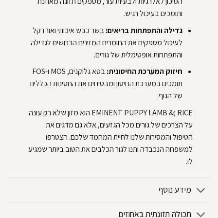
הסיכון לאלרגיות ולבעיות עור, מספקים תזונה מאוזנת
ותומכים בעיכול רגיש.‏
‏גדילה והתפתחות בריאים:‏
‏ בשר כבש איכותי ואורז קל
לעיכול מספקים את החומרים המזינים הדרושים לגדילה
והתפתחות אופטימלית של גורים.‏
‏חיזוק המערכת החיסונית:‏
‏ בטא גלוקנים, MOS ו-FOS
תומכים במערכת החיסון ומבטיחים את החסינות הכללית
של הגוף.‏
‏EMINENT PUPPY LAMB &; RICE הוא מזון שלא רק עונה
על הצרכים של גורים מכל הגזעים, אלא גם מדגים את
הטיפול והמסירות שלנו לחיית המחמד שלכם. הצטרפו
למשפחה הנכבדה ותנו לגור הכלבים את הטוב ביותר שמגיע
לו.‏
מידע נוסף
תכולה תזונתית באחוזים