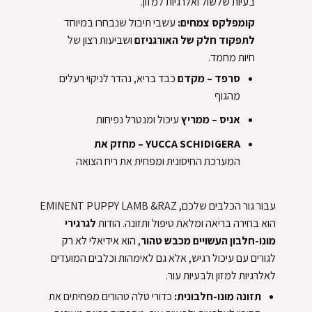
בעיות שלשול ואלרגיות למזון‏
‏. ‏
‏קומפלקס צמחים:‏
‏ עשבי תיבול שנבחרו במיוחד
‏לתפקוד חלק של האורגניזם ‏
‏ושביעות רצון של
חיות מחמד.‏
‏סרפד – מקדם ‏
‏כבד בריא, נהדר לניקוי רעלים
מהגוף‏
‏אניס – ממריץ ‏
‏עיכול ומנטרל נפיחות‏
‏YUCCA SCHIDIGERA – מחזק את
‏המערכת החיסונית ומפחית את ריח הצואה‏
‏עבור גור הכלבים שלכם, EMINENT PUPPY LAMB &RAZ
הוא בחירה בריאה ומלאת טיפול ותזונה. הודות ‏
‏לגרגירי
מונו-חלבון העשויים מכבש טהור‏
‏, הוא אידיאלי לא רק
לגורים עם עיכול רגיש, אלא גם לאימהות וכלבים המועדים
לאלרגיות למזון ולבעיות עור.‏
‏תזונה מונו-חלבונית:‏
‏ כדורי טלה טהורים מפחיתים את