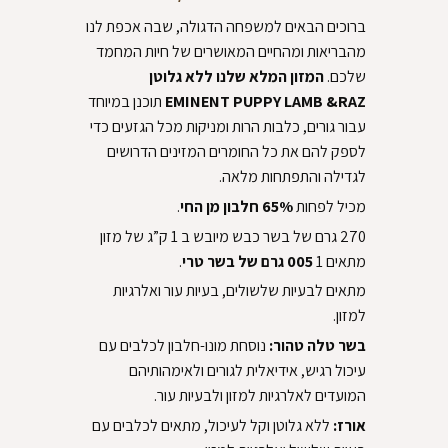
‏ברוכים הבאים למשפחה הדגולה, שבה אכפת לנו
מהבריאות ומהחיים המאושרים של חיות המחמד
שלכם. ‏
‏המזון המלא שלנו ללא גלוטן
EMINENT PUPPY LAMB &RAZ ‏
‏תוכנן במיוחד
עבור גורים, כלבות הרות ומניקות מכל הגזעים כדי
לספק להם את כל החומרים המזינים הדרושים
לגדילה והתפתחות מלאה.‏
‏מכיל לפחות ‏
‏.‏
‏270 גרם של בשר כבש מיובש ב 1 ק”ג של מזון
מתאים 1 ‏
‏.‏
‏מתאים לבעיות שלשולים, בעיות עור ואלרגיות
למזון.‏
‏בשר טלה טהור: ‏
‏נוסחת מונו-חלבון לכלבים עם
עיכול רגיש, אידיאלית לגורים ולאימהותיהם
המועדים לאלרגיות למזון ולבעיות עור.‏
‏אורז: ‏
‏ללא גלוטן וקל לעיכול, מתאים לכלבים עם