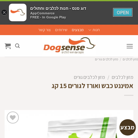
דוג סנס - חנות לכלבים וחתולים
דוג סנס - חנות לכלבים וחתולים
×
×
OPEN
OPEN
AppCommerce
AppCommerce
FREE - In Google Play
FREE - In Google Play
Ski
חנות
מבצעים
שירותים
צור קשר
t
conten
מזון לכלבים
/
מזון לכלבים גורים
מזון לכלבים
/
מזון לכלבים גורים
אמיננט כבש ואורז לגורים 15 קג
מבצע