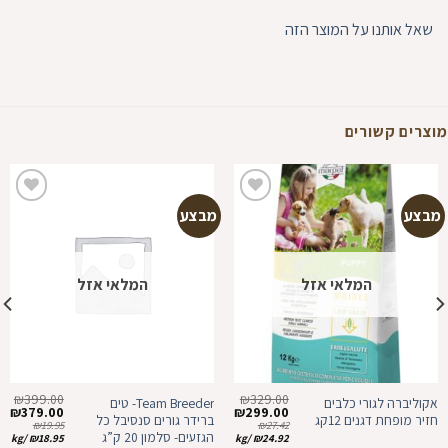
שאל אותנו על המוצר הזה
מוצרים קשורים
מבצע
מבצע
הוספה
הוספה
למועדפים
למועדפים
המלאי אזל
המלאי אזל
₪
399.00
₪
329.00
אקוליברה לגורי כלבים
Team Breeder- טים
המחיר
המחיר
המחיר
המ
₪
379.00
₪
299.00
חזיר מופחת דגנים 12קג
ברידר גורים סנסיבל כל
המקורי
הנוכחי
המקורי
הנ
₪
19.95
₪
27.42
היה:
הוא:
היה:
הו
הגזעים- סלמון 20 ק”ג
kg
/
₪
18.95
kg
/
₪
24.92