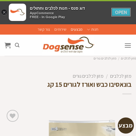
דוג סנס - חנות לכלבים וחתולים
דוג סנס - חנות לכלבים וחתולים
×
×
OPEN
OPEN
AppCommerce
AppCommerce
FREE - In Google Play
FREE - In Google Play
Ski
חנות
מבצעים
שירותים
צור קשר
t
conten
מזון לכלבים
/
מזון לכלבים גורים
מזון לכלבים
/
מזון לכלבים גורים
בונאסיבו כבש ואורז לגורים 15 קג
מבצע