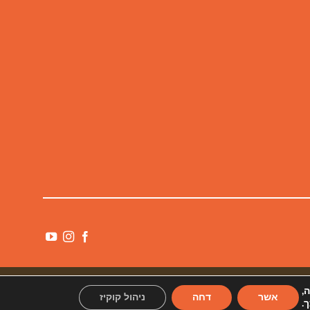
ה,
אשר
דחה
ניהול קוקיז
.