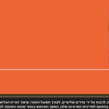
 פרטיות
מפת אתר
 (Cookies) ובטכנולוגיות דומות, לרבות על ידי צדדים שלישיים, לצורך תפעול האתר, שיפור חוויית הגליש
 בהתאם למדיניות הפרטיות שלנו. המשך השימוש באתר מהווה הסכמה לכך