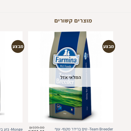
מוצרים קשורים
מבצע
מבצע
הוספה
למועדפים
המלאי אזל
₪
339.00
Team Breeder- טים ברידר מקסי- עוף
Monge- גזע בינוני- עוף ואורז 12 ק”ג