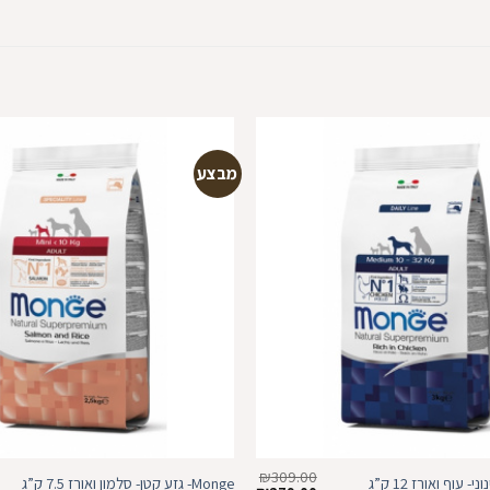
מבצע
הוספה
למועדפים
₪
309.00
Monge- גזע קטן- סלמון ואורז 7.5 ק”ג