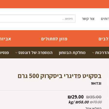
חיפוש
ותים
צור קשר
עבור:
לבים
מזון לחתולים
אביזר
הדרכות
מחלקת הבטחון
המספרה של דוגסנס
פנסיון
בסקויט פדיגרי ביסקרוק 500 גרם
9HT3I
המחיר
המחיר
₪
29.00
₪
35.00
המקורי
הנוכחי
kg
/
₪
58.00
₪
70.00
היה:
הוא:
ם
המלאי אזל