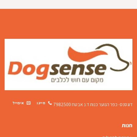
חייגו
אימייל
דוגסנס- כפר הנוער כנות
ד.נ אבטח 7982500
חנות