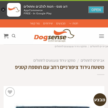
דוג סנס - חנות לכלבים וחתולים
דוג סנס - חנות לכלבים וחתולים
×
×
OPEN
OPEN
AppCommerce
AppCommerce
FREE - In Google Play
FREE - In Google Play
Ski
חנות
מבצעים
שירותים
צור קשר
t
conten
אביזרים לחתולים
/
מתקני גירוד וצעצועים לחתולים
אביזרים לחתולים
/
מתקני גירוד וצעצועים לחתולים
משטח גירוד ציפורניים רחב עם תוספת קטניפ
מבצע