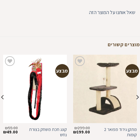
שאל אותנו על המוצר הזה
מוצרים קשורים
מבצע
מבצע
הוספה
הוספה
למועדפים
למועדפים
₪
55.00
₪
299.00
מתקן גירוד מפואר 2
קונג חכת משחק בצורת
המחיר
המחיר
המחיר
המ
₪
49.00
₪
199.00
קומות
נחש
המקורי
הנוכחי
המקורי
הנ
היה:
הוא:
היה:
הו