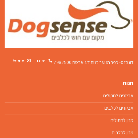
חייגו
אימייל
דוגסנס- כפר הנוער כנות
ד.נ אבטח 7982500
חנות
אביזרים לחתולים
אביזרים לכלבים
מזון לחתולים
מזון לכלבים