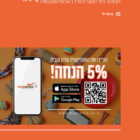
דוגסנס- כפר הנוער כנות
ד.נ אבטח 7982500
אימייל