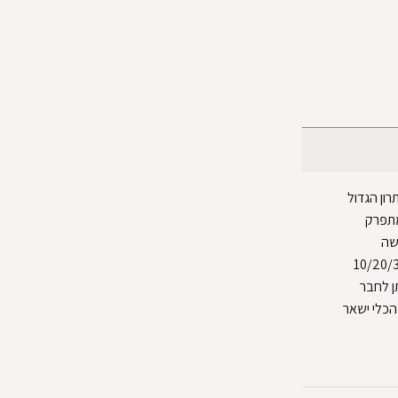
ון הגדול
מתפרק
שה
 לבעלי החיים, מאוד מאוורר. כל מספר בפרופורציה (10/20/30
 החיה שאפשר לשאת בתוכו, לכלים 70- 140 ניתן לחבר
 מנת שהכלי ישאר