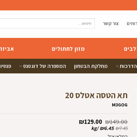
חיפוש
ותים
צור קשר
עבור:
לבים
מזון לחתולים
אביזר
הדרכות
מחלקת הבטחון
המספרה של דוגסנס
פנסיון
תא הטסה אטלס 20
M3GOG
המחיר
המחיר
₪
129.00
₪
149.00
המקורי
הנוכחי
kg
/
₪
6.45
₪
7.45
היה:
הוא:
ם
המלאי אזל