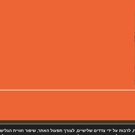
 פרטיות
מפת אתר
 (Cookies) ובטכנולוגיות דומות, לרבות על ידי צדדים שלישיים, לצורך תפעול האתר, שיפור חוויית הגליש