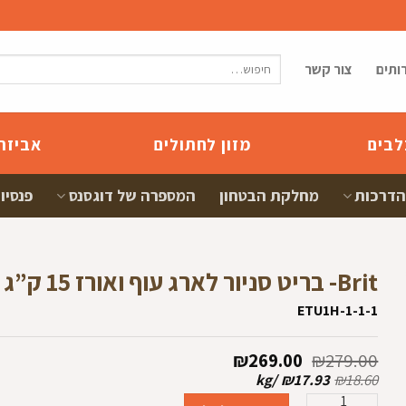
חיפוש
ותים
צור קשר
עבור:
לבים
מזון לחתולים
אביזר
הדרכות
מחלקת הבטחון
המספרה של דוגסנס
פנסיון
Brit- בריט סניור לארג עוף ואורז 15 ק”ג
ETU1H-1-1-1
המחיר
המחיר
₪
269.00
₪
279.00
המקורי
הנוכחי
kg
/
₪
17.93
₪
18.60
היה:
הוא:
ם
כמות של Brit- בריט סניור לארג עוף ואורז 15 ק"ג