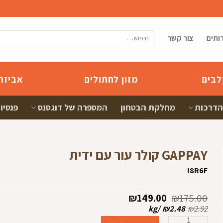
חיפוש
ותים
צור קשר
עבור:
לבים
מזון לחתולים
אביזר
הדרכות
מחלקת הבטחון
המספרה של דוגסנס
פנסיון
GAPPAY קולר עור עם ידית
I8R6F
המחיר
המחיר
₪
149.00
₪
175.00
המקורי
הנוכחי
kg
/
₪
2.48
₪
2.92
היה:
הוא:
ם
כמות של GAPPAY קולר עור עם ידית