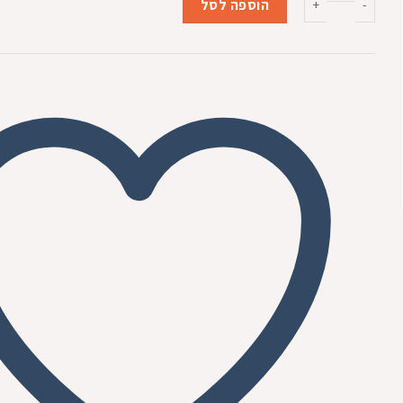
₪149.00.
₪175.00.
הוספה לסל