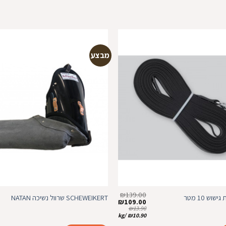
מבצע
הוספה
למועדפים
₪
139.00
SCHEWEIKERT שרוול נשיכה NATAN
המחיר
המחיר
₪
109.00
המקורי
הנוכחי
₪
13.90
היה:
הוא:
kg
/
₪
10.90
₪109.00.
₪139.00.