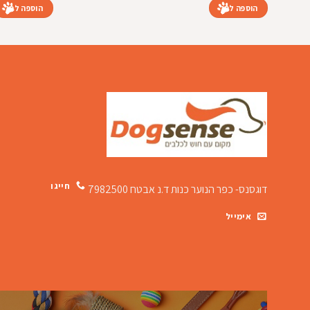
הוספה לסל
הוספה לסל
חייגו
דוגסנס- כפר הנוער כנות
ד.נ אבטח 7982500
אימייל