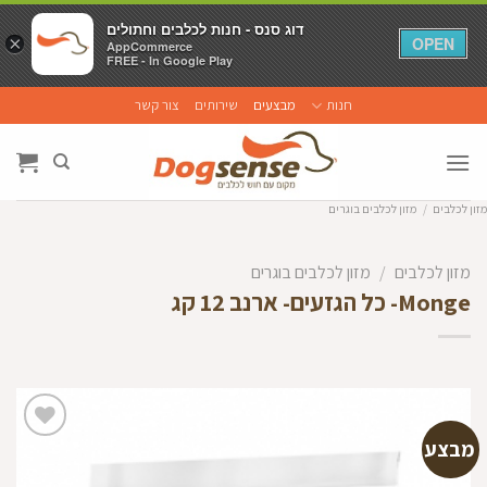
דוג סנס - חנות לכלבים וחתולים
דוג סנס - חנות לכלבים וחתולים
×
×
OPEN
OPEN
AppCommerce
AppCommerce
FREE - In Google Play
FREE - In Google Play
Ski
חנות
מבצעים
שירותים
צור קשר
t
conten
מזון לכלבים
/
מזון לכלבים בוגרים
מזון לכלבים
/
מזון לכלבים בוגרים
Monge- כל הגזעים- ארנב 12 קג
מבצע