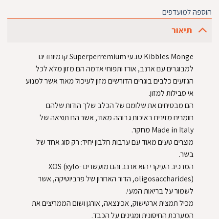
הוספה למועדפים
תיאור
Kibbles Monge טבעי Superperremium קו מיוחדים
למבוגרים עם ארנב, אורז ותפוחי אדמה הם מזון מלא לכל
הגזעים כלבים בוגרים הדורשים מזון לעיכול מאוד אשר למנוע
אי סבילות למזון.
הם מבטיחים את שלומם של הכלב שלך הודות שלהם
חומרים מזינים באיכות גבוהה מאוד, אשר הם תוצאה של
Made in Italy מחקר.
מוצרים טעים מאוד עם ערבות חלבון יחיד: רק סוג אחד של
בשר.
המרכיב העיקרי הוא ארנב והם מועשרים XOS (xylo-
oligosaccharides), הדור האחרון של פרביוטיקה, אשר
לשמור על בריאות המעי.
מכיל תמצית ארטישוק, אכינצאה, אורגן ושום הממריצים את
המערכת החיסונית ומגינים על הכבד.