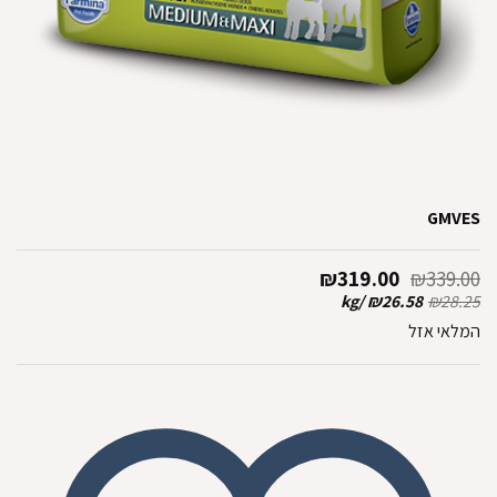
GMVES
המחיר
המחיר
₪
319.00
₪
339.00
המקורי
הנוכחי
kg
/
₪
26.58
₪
28.25
היה:
הוא:
המלאי אזל
₪319.00.
₪339.00.