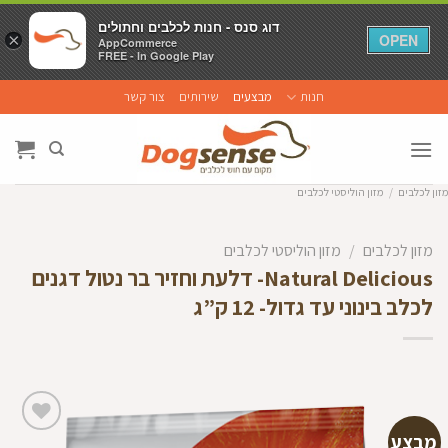
דוג סנס - חנות לכלבים וחתולים
דוג סנס - חנות לכלבים וחתולים
×
×
OPEN
OPEN
AppCommerce
AppCommerce
FREE - In Google Play
FREE - In Google Play
Ski
חנות
מבצעים
שירותים
צור קשר
t
conten
מזון לכלבים
/
מזון הוליסטי לכלבים
מזון לכלבים
/
מזון הוליסטי לכלבים
Natural Delicious- דלעת וחזיר בר נטול דגנים
לכלב בינוני עד גדול- 12 ק”ג
מבצע