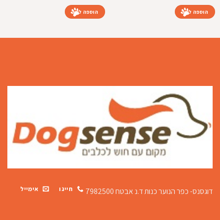
הוספה לסל
הוספה לסל
חייגו
אימייל
דוגסנס- כפר הנוער כנות
ד.נ אבטח 7982500