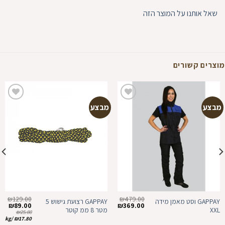
שאל אותנו על המוצר הזה
מוצרים קשורים
מבצע
מבצע
הוספה
הוספה
למועדפים
למועדפים
₪
129.00
₪
479.00
GAPPAY וסט מאמן מידה
GAPPAY רצועת גישוש 5
המחיר
המחיר
המחיר
המח
₪
89.00
₪
369.00
XXL
מטר 8 ממ קוטר
המקורי
הנוכחי
המקורי
הנוכ
₪
25.80
היה:
הוא:
היה:
הוא:
kg
/
₪
17.80
00.
₪129.00.
₪369.00.
₪479.00.