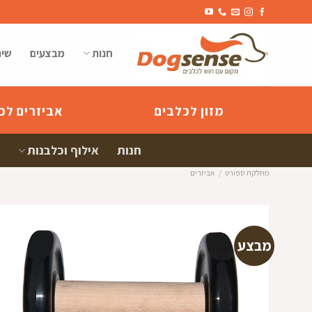
Ski
t
conten
חנות
מבצעים
שיר
מזון לכלבים
אביזרים לכ
חנות
אילוף וכלבנות
מחלקת ספורט
/
אביזרים
מבצע
הוספה
למועדפי