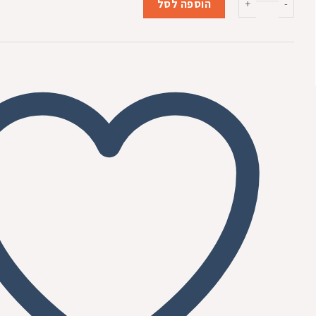
₪299.00.
₪309.00.
הוספה לסל