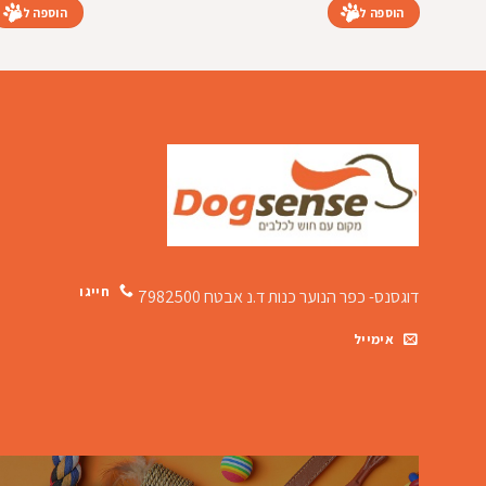
הוספה לסל
הוספה לסל
חייגו
דוגסנס- כפר הנוער כנות
ד.נ אבטח 7982500
אימייל