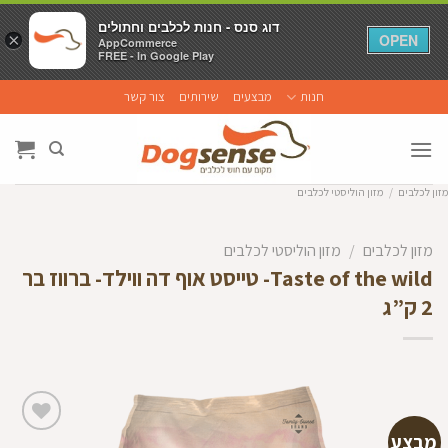
דוג סנס - חנות לכלבים וחתולים
דוג סנס - חנות לכלבים וחתולים
×
×
OPEN
OPEN
AppCommerce
AppCommerce
FREE - In Google Play
FREE - In Google Play
Ski
חנות
מבצעים
שירותים
צור קשר
t
conten
מזון לכלבים
/
מזון הוליסטי לכלבים
מזון לכלבים
/
מזון הוליסטי לכלבים
Taste of the wild- טייסט אוף דה ווילד- ברווז בר
2 ק”ג
מבצע