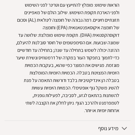
הוראות שימוש: מומלץ להתייעץ עם וטרינר לפני השימוש
ולפני הארכת תקופת השימוש. שילוב הולם של מאפיינים
תזונתיים חיוניים. רמה גבוהה של חומצה לינולאית (AL) וסכום
של חומצה איקוסאפנטאנואית (EPA) וחומצה
דוקוסהקסנואית (DHA). תקופת שימוש מומלצת: שלושה עד
שמונה שבועות. אם הסימפטומים של חוסר סובלנות להיעלם,
ההזנה יכולה לשמש בתחילה עד שנה; בתחילה עד חודשיים
כדי לתמוך בתפקוד העור במקרה של דרמטוזיס ונשירת שיער
מוגזמת. מגישים את המוצר כפי שהוא, בעקבות הכמויות
היומיות המצוינות בטבלה. הכמויות היומיות המומלצות
בטבלה הן אינדיקטיביות בלבד ודורשות התאמה על מנת
להשיג משקל גוף אופטימלי. הכמויות היומיות עשויות
להשתנות בהתאם לגזע, לסביבה, לפעילות גופנית,
לטמפרמנט ולהרכב הגוף. ניתן לחלק את הקצבה לשתי
ארוחות יומיות או יותר.
מידע נוסף