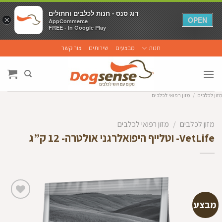
דוג סנס - חנות לכלבים וחתולים
דוג סנס - חנות לכלבים וחתולים
×
×
OPEN
OPEN
AppCommerce
AppCommerce
FREE - In Google Play
FREE - In Google Play
Ski
חנות
מבצעים
שירותים
צור קשר
t
conten
מזון לכלבים
/
מזון רפואי לכלבים
מזון לכלבים
/
מזון רפואי לכלבים
VetLife- וטלייף היפואלרגני אולטרה- 12 ק”ג
מבצע