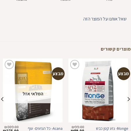
שאל אותנו על המוצר הזה
מוצרים קשורים
מבצע
מבצע
הוספה
הוספה
למועדפים
למועדפים
המלאי אזל
₪
309.00
₪
99.00
Monge- גזע קטן כבש
Acana- כל הגזעים- עוף
המחיר
המחיר
המחיר
המ
₪
275.00
₪
89.00