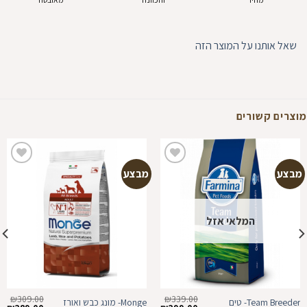
שאל אותנו על המוצר הזה
מוצרים קשורים
מבצע
מבצע
הוספה
הוספה
למועדפים
למועדפים
המלאי אזל
₪
309.00
₪
339.00
Team Breeder- טים
Monge- מונג כבש ואורז