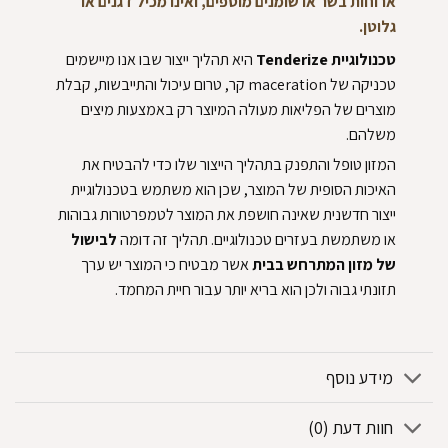
ארוחות בשר או שומנים מוספים, ואינו מכיל דגנים או
גלוטן.
טכנולוגיית Tenderize
היא תהליך ייצור שבו אנו מיישמים
טכניקה של maceration קר, טרום עיכול והתייבשות, קבלת
מוצרים של הפליאות מעולה המיוצר רק באמצעות מיצים
משלהם.
המזון טופל והתפנק בתהליך הייצור שלו כדי להבטיח את
האיכות הסופית של המוצר, שכן הוא משתמש בטכנולוגיית
ייצור חדשנית שאינה חושפת את המוצר לטמפרטורות גבוהות
או משתמשת בעזרים טכנולוגיים. תהליך זה דומה
לבישול
של מזון המתרחש בבית
אשר מבטיח כי המוצר יש ערך
תזונתי גבוה ולכן הוא בריא יותר עבור חיית המחמד.
מידע נוסף
חוות דעת (0)