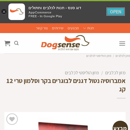
דוג סנס - חנות לכלבים וחתולים
דוג סנס - חנות לכלבים וחתולים
×
×
OPEN
OPEN
AppCommerce
AppCommerce
FREE - In Google Play
FREE - In Google Play
Ski
חנות
מבצעים
שירותים
צור קשר
t
conten
מזון לכלבים
/
מזון הוליסטי לכלבים
מזון לכלבים
/
מזון הוליסטי לכלבים
אמברוסיה נטול דגנים לבוגרים בקר וסלמון טרי 12
קג
מבצע