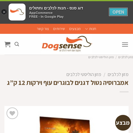
דוג סנס - חנות לכלבים וחתולים
דוג סנס - חנות לכלבים וחתולים
×
×
OPEN
OPEN
AppCommerce
AppCommerce
FREE - In Google Play
FREE - In Google Play
Ski
חנות
מבצעים
שירותים
צור קשר
t
conten
מזון לכלבים
/
מזון הוליסטי לכלבים
מזון לכלבים
/
מזון הוליסטי לכלבים
אמברוסיה נטול דגנים לבוגרים עוף וירקות 12 ק”ג
מבצע