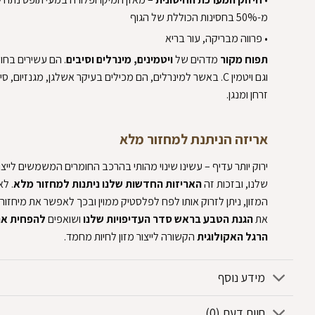
מ-50% בחסינות הכוללת של הגוף‏
‏• פרווה מבריקה, עור בריא‏
‏תפוח
מקור ‏
‏מדהים של ‏
‏ויטמינים, מינרלים‏
‏ ‏
‏וסיבים‏
‏. הם עשירים בחו
וגם ויטמין C. באשר למינרלים, הם מכילים בעיקר אשלגן, מגנזיום, ס
זרחן ומנגן.‏
‏אריזה הניתנת למחזור מלא‏
‏ירוק יותר עדיף – עשינו שינוי מהותי בהרכב החומרים המשמשים לייצו
שלנו, ובזכות זה ‏
‏האריזות החדשות שלנו ניתנות למחזור מלא‏
‏. ל
המזון, ניתן לזרוק אותו לפח לפלסטיק ממוין ובכך לאפשר את מיחזורו.
את ‏
‏הגנת הטבע‏
‏ ‏
‏בראש סדר העדיפויות שלנו‏
‏ ושואפים ‏
‏להפחית א
הרגל האקולוגית‏
‏ הקשורה לייצור מזון לחיות מחמד.‏
מידע נוסף
חוות דעת (0)