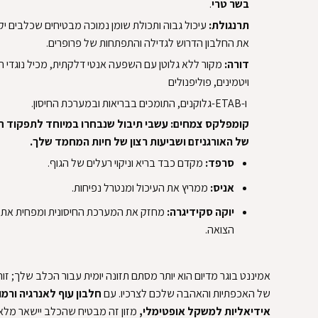
בשר טרי‏
‏.‏
‏תרנגולת: ‏
‏עיכול גבוה ותכולת שומן נמוכה מבטיחים שכלבים יק
את החלבון הדרוש לגדילה והתפתחות של פרופרים.‏
‏דורה: ‏
‏מקור ללא גלוטן עם השפעה אנטי דלקתית, מכיל נוגדי ח
ויטמינים, ‏
‏פוליפנולים‏
‏ ו-B‏
‏קומפלקס צמחים: ‏‏עשבי תיבול שנבחרו במיוחד לתפקוד 
של האורגניזם ושביעות רצון של חיות המחמד שלך.‏
‏סרפד:‏
‏ מקדם כבד בריא וניקוי רעלים של הגוף.‏
‏אניס: ‏
‏ממריץ את העיכול ומנטרל נפיחות.‏
‏יוקה סקידיגרה: ‏
‏מחזק את המערכת החיסונית ומפחית את 
הצואה.‏
אמיננט בוגר מדיום הוא יותר מסתם תזונה יומית עבור הכלב שלך; זו
של האכפתיות והאהבה שלכם לצרכיו. עם ‏
‏חלבון עוף לאנרגיה ‏
‏ורמ
אידיאליות למשקל אופטימלי, ‏
‏מזון זה מבטיח שהכלב יישאר מלא