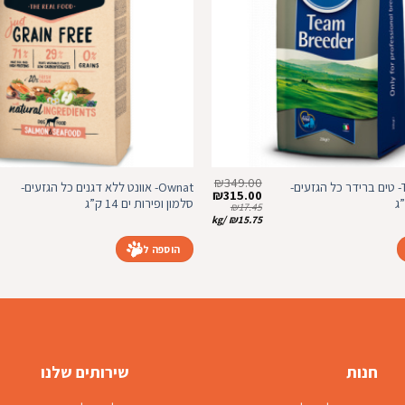
₪
349.00
Team Breeder- טים ברידר כל הגזעים-
Ownat- אוונט ללא דגנים כל הגזעים-
המחיר
המחיר
₪
315.00
סלמון ופירות ים 14 ק”ג
המקורי
הנוכחי
₪
17.45
היה:
הוא:
kg
/
₪
15.75
₪315.00.
₪349.00.
הוספה לסל
חנות
שירותים שלנו