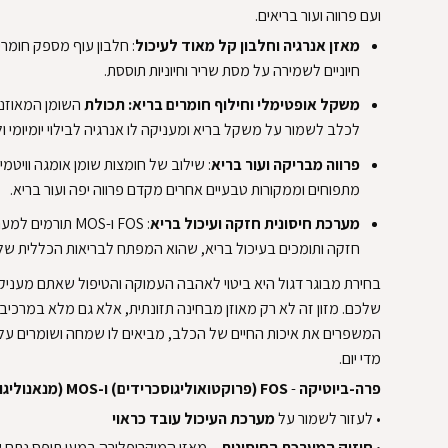
ועם פרווה ועור בריאים.‏
‏מאזן אנרגיה וחלבון קל מאוד לעיכול‏
‏: חלבון עוף מספק חומרי
חיוניים לשמירה על מסת שריר וחיוניות תוססת.‏
‏משקל אופטימלי וחילוף חומרים בריא: תכולת‏
‏ השומן המאוזנ
לכלב לשמור על משקל בריא ומעניקה לו אנרגיה לבילוי יומיומי ו
‏פרווה מבריקה ועור בריא‏
‏: שילוב של חומצות שומן אומגה וויטמינ
מתפוחים וממקורות טבעיים אחרים מקדם פרווה יפה ועור בריא.‏
‏מערכת חיסונית חזקה ועיכול בריא‏
‏: FOS ו-MOS תורמי
חזקה ותומכים בעיכול בריא, שהוא המפתח לבריאות הכללית של 
‏בחירת מבוגר דגול היא ביטוי לאהבה העמוקה והטיפול שאתם מעניק
שלכם. מזון זה לא רק מאוזן מבחינה תזונתית, אלא גם מלא במרכיב
המשפרים את איכות החיים של הכלב, מביאים לו שמחה ושומרים עלי
מדי יום.‏
‏פרה-ביוטיקה ‏
‏- ‏
‏ו-MOS (מנאנוליגוסכרידים) ‏
‏• לעזור לשמור על ‏
‏מערכת העיכול עובד כראוי‏
‏• ‏
‏חיזוק המערכת החיסונית‏
‏ – מאזן המיקרופלורה במעי תופס נתח ש