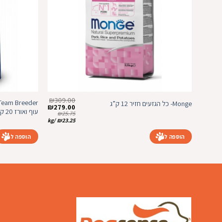
₪
309.00
Monge- כל הגזעים חזיר 12 ק”ג
המחיר
המחיר
₪
279.00
עוף ואורז 20 ק”ג
המקורי
הנוכחי
₪
25.75
היה:
הוא:
kg
/
₪
23.25
₪279.00.
₪309.00.
הוספה לסל
הוספה לסל