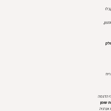
בלו
מצון,
חלק
ריח
הי הדגמה
ות שומן
 אנרגיה