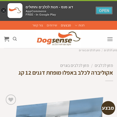
דוג סנס - חנות לכלבים וחתולים
דוג סנס - חנות לכלבים וחתולים
×
×
OPEN
OPEN
AppCommerce
AppCommerce
FREE - In Google Play
FREE - In Google Play
Ski
חנות
מבצעים
שירותים
צור קשר
t
conten
מזון לכלבים
/
מזון לכלבים בוגרים
מזון לכלבים
/
מזון לכלבים בוגרים
אקוליברה לכלב באפלו מופחת דגנים 12 קג
מבצע