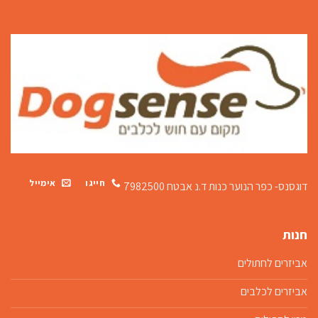
חייגו
אימייל
דוגסנס- כפר הנוער כנות
ד.נ אבטח 7982500
חנות
אביזרים לחתולים
אביזרים לכלבים