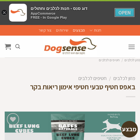
דוג סנס - חנות לכלבים וחתולים
דוג סנס - חנות לכלבים וחתולים
×
×
OPEN
OPEN
AppCommerce
AppCommerce
FREE - In Google Play
FREE - In Google Play
Ski
חנות
מבצעים
שירותים
צור קשר
t
conten
מזון לכלבים
/
חטיפים לכלבים
מזון לכלבים
/
חטיפים לכלבים
באפס חטיף טבעי חטיפי אימון ריאות בקר
מבצע