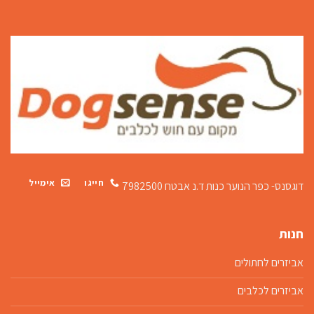
חייגו
אימייל
דוגסנס- כפר הנוער כנות
ד.נ אבטח 7982500
חנות
אביזרים לחתולים
אביזרים לכלבים