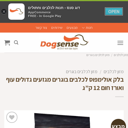
דוג סנס - חנות לכלבים וחתולים
דוג סנס - חנות לכלבים וחתולים
×
×
OPEN
OPEN
AppCommerce
AppCommerce
FREE - In Google Play
FREE - In Google Play
Ski
חנות
מבצעים
שירותים
צור קשר
t
conten
מזון לכלבים
/
מזון לכלבים בוגרים
מזון לכלבים
/
מזון לכלבים בוגרים
בלק אולימפוס לכלבים בוגרים מגזעים גדולים עוף
ואורז חום 12 ק”ג
מבצע