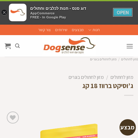
דוג סנס - חנות לכלבים וחתולים
דוג סנס - חנות לכלבים וחתולים
×
×
OPEN
OPEN
AppCommerce
AppCommerce
FREE - In Google Play
FREE - In Google Play
Ski
חנות
מבצעים
שירותים
צור קשר
t
conten
מזון לחתולים
/
מזון לחתולים בוגרים
מזון לחתולים
/
מזון לחתולים בוגרים
ג’וסיקט ברווז 18 קג
מבצע