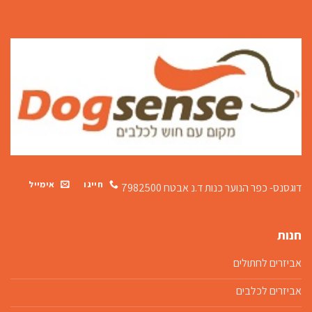
חייגו
אימייל
דוגסנס- כפר הנוער כנות
ד.נ אבטח 7982500
חנות
אביזרים לחתולים
אביזרים לכלבים