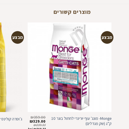
מוצרים קשורים
מבצע
מבצע
הוספה
למועדפים
₪
359.00
Monge- מונג’ עוף יורינרי לחתול בוגר 10
ג’וסרה קולינס לחת
המחיר
המחיר
₪
329.00
ק”ג (שק מגדלים)
המקורי
הנוכחי
₪
239.33
היה:
הוא:
kg
/
₪
219.33