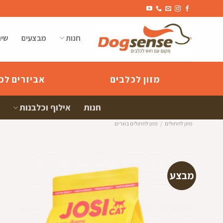
Ski
t
conten
חנות
מבצעים
שיר
מזון לכלבים
אביזרים לכ
חנות
אילוף וכלבנות
מזון לחתולים
/
מזון לחתולים בוגרים
מבצע
הוספה
למועדפי