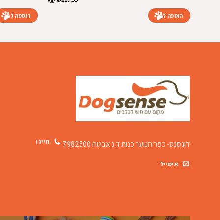
₪329.00.
₪359.00.
הוספה לסל
הוספה לסל
חייגו
דוגסנס- כפר הנוער כנות
ד.נ אבטח 7982500
אימייל