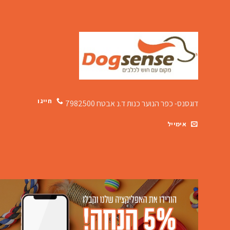
חייגו
דוגסנס- כפר הנוער כנות
ד.נ אבטח 7982500
אימייל