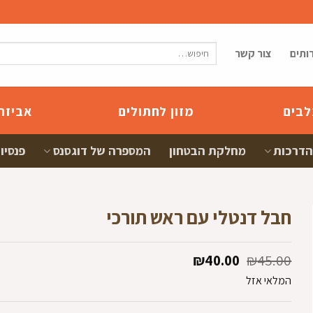
חיפוש
ותים
צור קשר
עבור:
לבים
מזון לחתולים
אביזר
הדרכות
מחלקת הבטחון
המספרה של דוגסנס
פנסיון
חבל דנטלי עם ראש תורכי
המחיר
המחיר
₪
40.00
₪
45.00
המקורי
הנוכחי
המלאי אזל
היה:
הוא:
₪40.00.
₪45.00.
ם