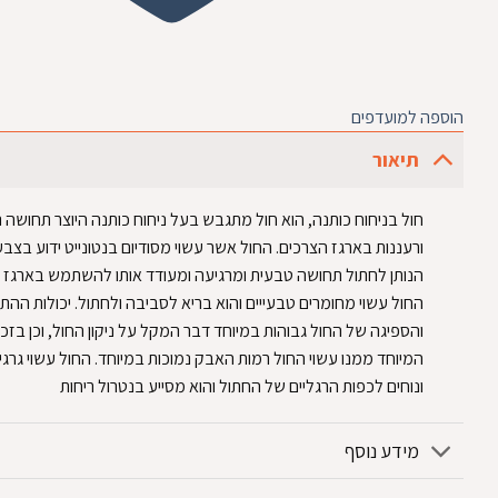
הוספה למועדפים
תיאור
חול בניחוח כותנה, הוא חול מתגבש בעל ניחוח כותנה היוצר תחושה ני
ורעננות בארגז הצרכים. החול אשר עשוי מסודיום בנטונייט ידוע בצבע
הנותן לחתול תחושה טבעית ומרגיעה ומעודד אותו להשתמש בארגז 
החול עשוי מחומרים טבעייים והוא בריא לסביבה ולחתול. יכולות הה
והספיגה של החול גבוהות במיוחד דבר המקל על ניקון החול, וכן בזכ
המיוחד ממנו עשוי החול רמות האבק נמוכות במיוחד. החול עשוי גרגיר
ונוחים לכפות הרגליים של החתול והוא מסייע בנטרול ריחות
מידע נוסף