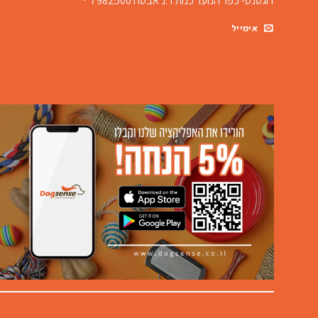
דוגסנס- כפר הנוער כנות
ד.נ אבטח 7982500
אימייל