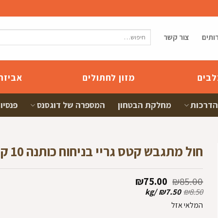
חיפוש
ותים
צור קשר
עבור:
לבים
מזון לחתולים
אביזר
הדרכות
מחלקת הבטחון
המספרה של דוגסנס
פנסיון
חול מתגבש קטס גריי בניחוח כותנה 10 קג
המחיר
המחיר
₪
75.00
₪
85.00
המקורי
הנוכחי
kg
/
₪
7.50
₪
8.50
היה:
הוא:
המלאי אזל
₪75.00.
₪85.00.
ם