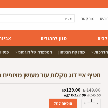
חיפוש
ותים
צור קשר
עבור:
לבים
מזון לחתולים
אביזר
הדרכות
מחלקת הבטחון
המספרה של דוגסנס
פנסיון
חטיף איי דוג מקלות עור מעושן מצופים ברווז 1
המחיר
המחיר
₪
129.00
₪
149.00
המקורי
הנוכחי
kg
/
₪
129.00
₪
149.00
היה:
הוא:
כמות של חטיף איי דוג מקלות עור מעושן מצופים ברווז 1 ק"ג
₪129.00.
₪149.00.
הוספה לסל
ם