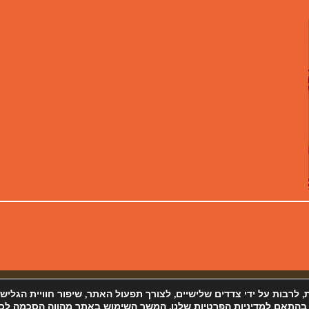
 פרטיות
מפת אתר
 (Cookies) ובטכנולוגיות דומות, לרבות על ידי צדדים שלישיים, לצורך תפעול האתר, שיפור חוויית הגליש
 בהתאם למדיניות הפרטיות שלנו. המשך השימוש באתר מהווה הסכמה לכך