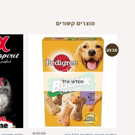
מוצרים קשורים
מבצע
הוספה
למועדפים
המלאי אזל
₪
35.00
בסקויט פדיגרי ביסקרוק 500 גרם
אלפא ספיריט- 