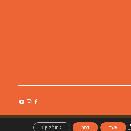
ה,
אשר
דחה
ניהול קוקיז
.