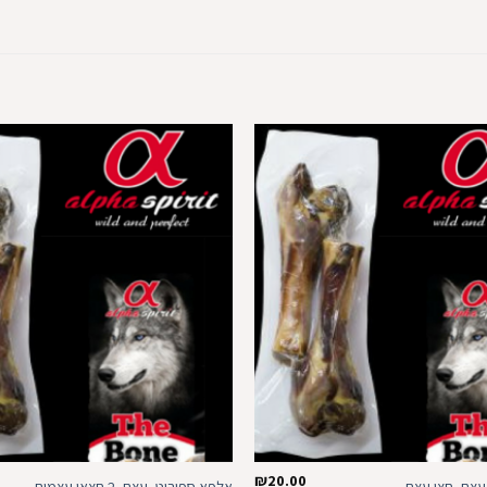
הוספה
למועדפים
₪
20.00
עצם- חצי עצם
אלפא ספיריט- עצם- 2 חצאי עצמות