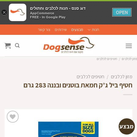
דוג סנס - חנות לכלבים וחתולים
דוג סנס - חנות לכלבים וחתולים
×
×
OPEN
OPEN
AppCommerce
AppCommerce
FREE - In Google Play
FREE - In Google Play
Ski
חנות
מבצעים
שירותים
צור קשר
t
conten
מזון לכלבים
/
חטיפים לכלבים
מזון לכלבים
/
חטיפים לכלבים
חטיף ביל ג’ק חמאת בוטנים ובננה 283 גרם
מבצע