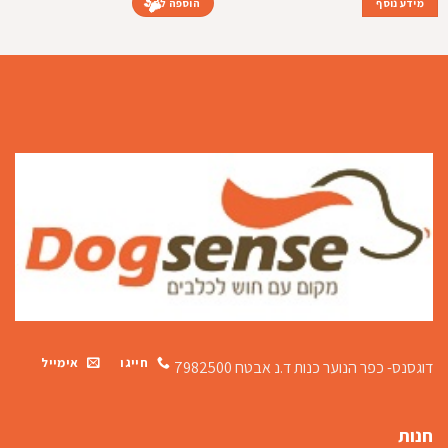
מידע נוסף
הוספה לסל
חייגו
אימייל
דוגסנס- כפר הנוער כנות
ד.נ אבטח 7982500
חנות