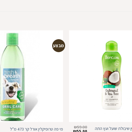
מבצע
הוספה
למועדפים
₪
59.00
ן שיבולת שועל ועץ התה
מי פה טרופיקלין אורל קר 473 מ”ל
המחיר
המחיר
₪
55.00