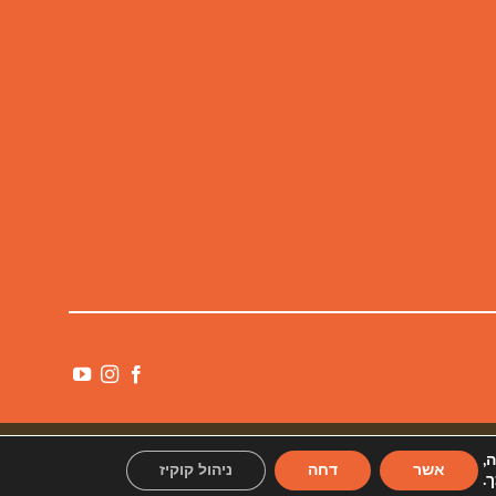
ה,
אשר
דחה
ניהול קוקיז
.