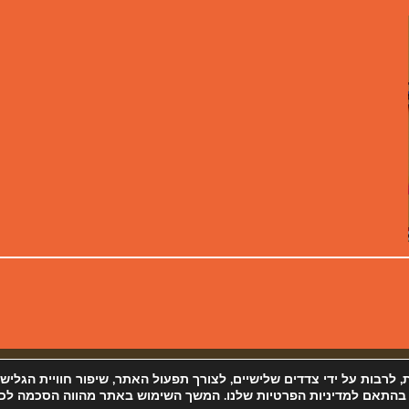
 פרטיות
מפת אתר
 (Cookies) ובטכנולוגיות דומות, לרבות על ידי צדדים שלישיים, לצורך תפעול האתר, שיפור חוויית הגליש
 בהתאם למדיניות הפרטיות שלנו. המשך השימוש באתר מהווה הסכמה לכך