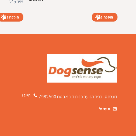
355 מ”ל
המקורי
הנוכחי
היה:
הוא:
₪55.00.
₪59.00.
הוספה לסל
הוספה לסל
חייגו
דוגסנס- כפר הנוער כנות
ד.נ אבטח 7982500
אימייל