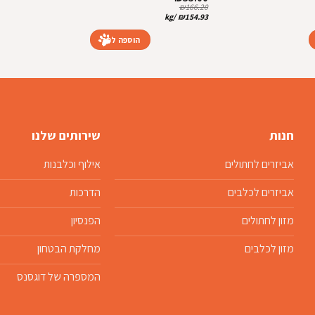
המקורי
הנוכחי
₪
166.20
היה:
הוא:
kg
/
₪
154.93
₪55.00.
₪59.00.
הוספה לסל
חנות
שירותים שלנו
אביזרים לחתולים
אילוף וכלבנות
אביזרים לכלבים
הדרכות
מזון לחתולים
הפנסיון
מזון לכלבים
מחלקת הבטחון
המספרה של דוגסנס