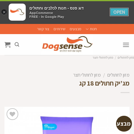
דוג סנס - חנות לכלבים וחתולים
דוג סנס - חנות לכלבים וחתולים
×
×
OPEN
OPEN
AppCommerce
AppCommerce
FREE - In Google Play
FREE - In Google Play
Ski
חנות
מבצעים
שירותים
צור קשר
t
conten
מזון לחתולים
/
מזון לחתולי חצר
מזון לחתולים
/
מזון לחתולי חצר
מג’יק חתולים 18 קג
מבצע