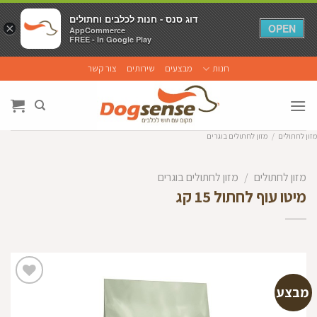
דוג סנס - חנות לכלבים וחתולים
דוג סנס - חנות לכלבים וחתולים
×
×
OPEN
OPEN
AppCommerce
AppCommerce
FREE - In Google Play
FREE - In Google Play
Ski
חנות
מבצעים
שירותים
צור קשר
t
conten
מזון לחתולים
/
מזון לחתולים בוגרים
מזון לחתולים
/
מזון לחתולים בוגרים
מיטו עוף לחתול 15 קג
מבצע